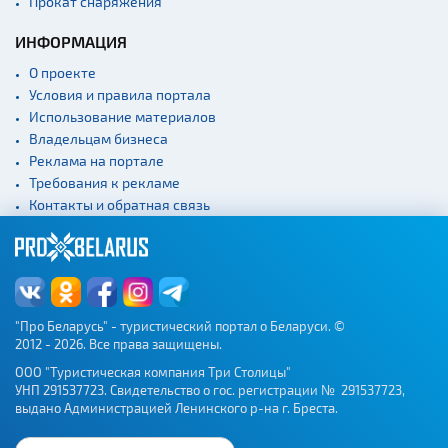
Прокат снаряжения
ИНФОРМАЦИЯ
О проекте
Условия и правила портала
Использование материалов
Владельцам бизнеса
Реклама на портале
Требования к рекламе
Контакты и обратная связь
"Про Беларусь" - туристический портал о Беларуси. ©
2012 - 2026. Все права защищены.
ООО "Туристическая компания Три Столицы"
УНП 291537723. Свидетельство о гос. регистрации № 291537723,
выдано Администрацией Ленинского р-на г. Бреста.