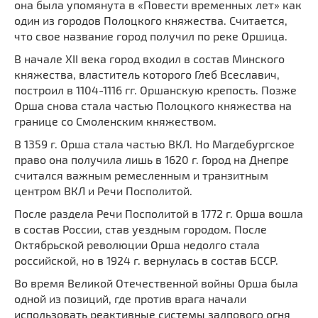
она была упомянута в «Повести временных лет» как
один из городов Полоцкого княжества. Считается,
что свое название город получил по реке Оршица.
В начале XII века город входил в состав Минского
княжества, властитель которого Глеб Всеславич,
построил в 1104-1116 гг. Оршанскую крепость. Позже
Орша снова стала частью Полоцкого княжества на
границе со Смоленским княжеством.
В 1359 г. Орша стала частью ВКЛ. Но Магдебургское
право она получила лишь в 1620 г. Город на Днепре
считался важным ремесленным и транзитным
центром ВКЛ и Речи Посполитой.
После раздела Речи Посполитой в 1772 г. Орша вошла
в состав России, став уездным городом. После
Октябрьской революции Орша недолго стала
российской, но в 1924 г. вернулась в состав БССР.
Во время Великой Отечественной войны Орша была
одной из позиций, где против врага начали
использовать реактивные системы залпового огня