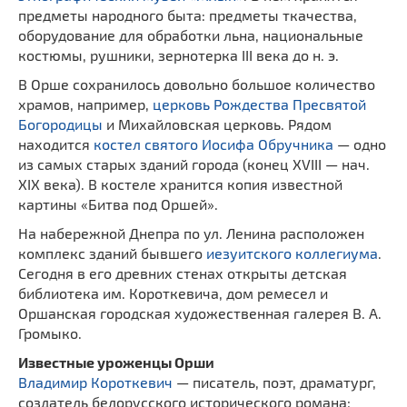
предметы народного быта: предметы ткачества,
оборудование для обработки льна, национальные
костюмы, рушники, зернотерка III века до н. э.
В Орше сохранилось довольно большое количество
храмов, например,
церковь Рождества Пресвятой
Богородицы
и Михайловская церковь. Рядом
находится
костел святого Иосифа Обручника
— одно
из самых старых зданий города (конец XVIII — нач.
XIX века). В костеле хранится копия известной
картины «Битва под Оршей».
На набережной Днепра по ул. Ленина расположен
комплекс зданий бывшего
иезуитского коллегиума
.
Сегодня в его древних стенах открыты детская
библиотека им. Короткевича, дом ремесел и
Оршанская городская художественная галерея В. А.
Громыко.
Известные уроженцы Орши
Владимир Короткевич
— писатель, поэт, драматург,
создатель белорусского исторического романа;