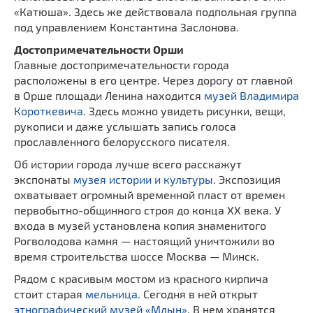
«Катюша». Здесь же действовала подпольная группа
под управлением Константина Заслонова.
Достопримечательности Орши
Главные достопримечательности города
расположены в его центре. Через дорогу от главной
в Орше площади Ленина находится
музей Владимира
Короткевича
. Здесь можно увидеть рисунки, вещи,
рукописи и даже услышать запись голоса
прославленного белорусского писателя.
Об истории города лучше всего расскажут
экспонаты
музея истории и культуры
. Экспозиция
охватывает огромный временной пласт от времен
первобытно-общинного строя до конца XX века. У
входа в музей установлена копия знаменитого
Рогволодова камня — настоящий уничтожили во
время строительства шоссе Москва — Минск.
Рядом с красивым мостом из красного кирпича
стоит старая
мельница
. Сегодня в ней открыт
этнографический музей «Млын»
. В нем хранятся