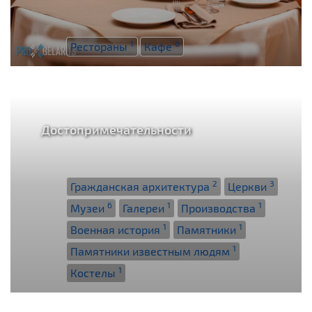
1
6
Рестораны
Кафе
Достопримечательности
2
3
Гражданская архитектура
Церкви
6
1
1
Музеи
Галереи
Производства
1
1
Военная история
Памятники
1
Памятники известным людям
1
Костелы