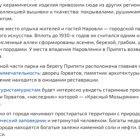
у керамические изделия привозили сюда из других регион
коллекцией вышивки и ткачества: покрывалами, рушникам
нтом.
 место отдыха жителей и гостей Наровли — городской па
го искусства. Вплоть до 1930-х годов он считался одним 
исленные аллеи сформированы ясенем, березой, грабом, 
и породами. У места впадения Наровлянки в Припять воз
.
ной части парка на берегу Припяти расположена главная 
римечательность
: дворец Горватов, памятник архитектуры
ение находится в ожидании реставрации.
туристамуристам
будет интересно увидеть старинные про
и Горватов, «наследник» которой — «Красный Мозырянин» 
.
о от города начинают простираться территории с природ
ический заповедник
и нетронутой человеком. Богаты недр
орода находятся богатые залежи каменной соли и нефти. 
си.