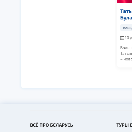
Группа Нэнси
Тать
Бул
Концерты
Конц
23 октября 2026,
10 
в 19:00
в 19:0
Группа «НЭНСИ» —
Больш
легендарный
Татья
участник дискотеки
– нов
90-х. С выходом
главн
первого...
Голос..
ВСЁ ПРО БЕЛАРУСЬ
ТУРЫ 