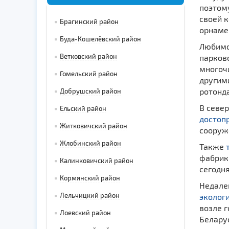
поэтом
своей 
Брагинский район
орнаме
Буда-Кошелёвский район
Любимое
Ветковский район
парково
многоч
Гомельский район
другим
ротонда
Добрушский район
В север
Ельский район
достоп
Житковичский район
сооруж
Жлобинский район
Также
фабрик
Калинковичский район
сегодня
Кормянский район
Недалек
Лельчицкий район
эколог
возле г
Лоевский район
Белару