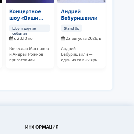
Концертное
Андрей
шоу «Ваши
Бебуришвили
Пельмени»
Шоу и другие
Stand Up
события
с 28.10 по
22 августа 2026, в
29.10.2026
19:00
Вячеслав Мясников
Андрей
и Андрей Рожков,
Бебуришвили —
приготовили
один из самых ярких
потрясающую,
и дерзких StandUp-
новую...
комиков,...
ИНФОРМАЦИЯ