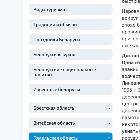
быстри
Виды туризма
Наровля
вокруг
Традиции и обычаи
эпохе б
прожива
присвое
Праздники Беларуси
выехал
Белорусская кухня
Достоп
Одна и
здании,
Белорусские национальные
напитки
зодчест
Линевич
Известные белорусы
1995 г.
деревн
центре 
Брестская область
дерево
памяти 
Витебская область
некото
узнать 
посуду 
Гомельская область