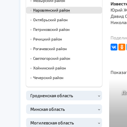
Мозырский район
Извест
Юрий Ж
Наровлянский район
Давид 
Октябрьский район
Никола
Петриковский район
Поделис
Речицкий район
Рогачевский район
Светлогорский район
Хойникский район
Показа
Чечерский район
Д
Гродненская область
Минская область
Могилевская область