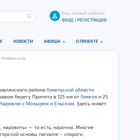
Ваш личный кабинет
|
ВХОД
РЕГИСТРАЦИЯ
Г
НОВОСТИ
АФИША
О ПРОЕКТЕ
 ProBelarus.by
аровлянского района
Гомельской области
равом берегу Припяти в 125 км от
Гомеля
и 25
Наровлю
с
Мозырем
и
Ельском
. Здесь живет
 наровить» — то есть, нарочно. Многие
орской основы narvaine – «пороги,