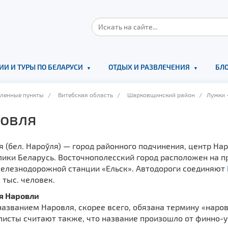
ИИ И ТУРЫ ПО БЕЛАРУСИ
ОТДЫХ И РАЗВЛЕЧЕНИЯ
БЛО
еленные пункты
/
Витебская область
/
Шарковщинский район
/ Лужки -
овля
я (бел. Нароўля) — город районного подчинения, центр Н
ики Беларусь. Восточнополесский город расположен на п
железнодорожной станции «Ельск». Автодороги соединяют
 тыс. человек.
я Наровли
азванием Наровля, скорее всего, обязана термину «наров,
исты считают также, что название произошло от финно-уг