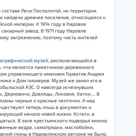
 составе Речи Посполитой, но территория
о найдено древнее поселение, относящееся к
йской империи. К 1914 году в Наровле
сахарный завод. В 1971 году Наровле
вному загрязнению, поэтому часть жителей
нографический музей
, располагающийся в
м, что является памятником деревянного
к дом управляющего имением Горватов Андрея
иника и Дом пионеров. Музей же занял его в
нобыльской АЭС. О навсегда исчезнувших
, Дерновичи, Довляды, Лиховня, Хатки… В
язаны черные и красные ленточки. А над
уществуют теперь лишь в документах и
зирующий начало новой жизни. Кстати, в
аться. В зале крестьянского подворья можно
евянные ведра, самопрядки, маслобойки,
дений глины в Наровлянском регионе не было,