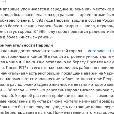
ны».
 впервые упоминается в середине 18 века как местечко в
 города была заселена гораздо раньше — археологами был
ронзового века. С 1793 года Наровля вошла в состав Росси
ло более тысячи человек, были открыты школа, церковь, 
н статус города. В 1986 году город подвергся радиоакти
а в более «чистые» районы.
римечательности Наровли
з главных достопримечательностей города —
историко-эт
 построенном в конце 19 века. Это строение уникально те
ва конца XIX века. Оно возведено на берегу Припяти ка
а. После 1917 г. в его стенах находилась районная поликл
 Значительная часть экспозиции посвящена аварии на Чер
ях напоминают символические таблички-указатели: Вепры
зала расположено «Древо жизни», на ветвях которого зав
м — 36 звезд — столько деревень Наровлянского района с
людей. У корней растения пробивается росток — символи
рые населенные пункты региона жители начинают возвращ
больше о быте полешуков: увидеть настоящие кадки, дер
из бересты, дерева и лыка. Примечательно, что месторож