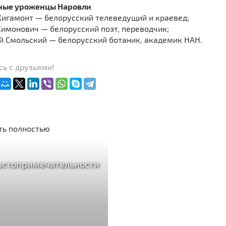
ные уроженцы Наровли
игамонт — белорусский телеведущий и краевед;
Симонович — белорусский поэт, переводчик;
й Смольский — белорусский ботаник, академик НАН.
ь с друзьями!
ть полностью
остопримечательности