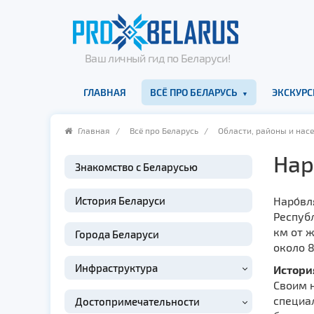
Ваш личный гид по Беларуси!
ГЛАВНАЯ
ВСЁ ПРО БЕЛАРУСЬ
ЭКСКУРС
Главная
/
Всё про Беларусь
/
Области, районы и нас
Нар
Знакомство с Беларусью
История Беларуси
Наро́вл
Республ
км от 
Города Беларуси
около 8
Инфраструктура
Истори
Своим н
специал
Достопримечательности