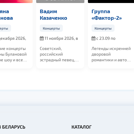
яна
Вадим
Группа
анова
Казаченко
«Фактор-2»
ерты
Концерты
Концерты
декабря 2026,
11 ноября 2026, в
с 23.09 по
0
19:00
27.09.2026
ие концерты
Советский,
Легенды искренней
ны Булановой
российский
дворовой
ое шоу и все
эстрадный певец,
романтики и авторы
ые хиты.
звезда 90-х. До
главных хитов
.
начала сольной
начала 2000-х...
карьеры...
В БЕЛАРУСЬ
КАТАЛОГ