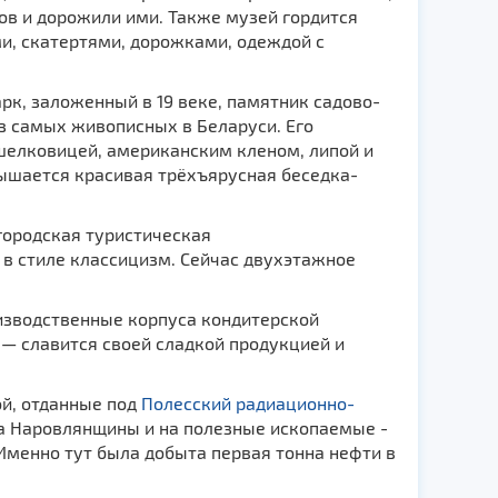
ов и дорожили ими. Также музей гордится
и, скатертями, дорожками, одеждой с
рк, заложенный в 19 веке, памятник садово-
из самых живописных в Беларуси. Его
шелковицей, американским кленом, липой и
вышается красивая трёхъярусная беседка-
городская туристическая
 в стиле классицизм. Сейчас двухэтажное
изводственные корпуса кондитерской
— славится своей сладкой продукцией и
ой, отданные под
Полесский радиационно-
а Наровлянщины и на полезные ископаемые -
Именно тут была добыта первая тонна нефти в