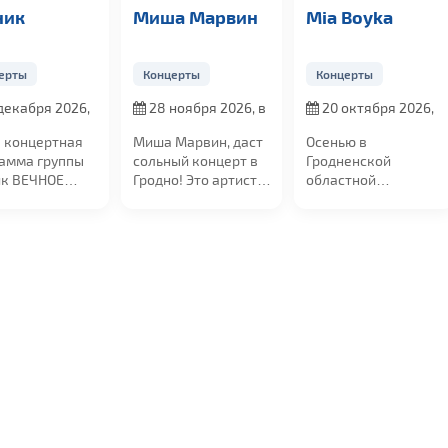
Миша Марвин
Mia Boyka
Кня
Концерты
Концерты
Конц
26,
28 ноября 2026, в
20 октября 2026,
14 
19:00
в 19:00
19:00
ая
Миша Марвин, даст
Осенью в
Групп
пы
сольный концерт в
Гродненской
предс
Гродно! Это артист,
областной
прогр
чьи песни
филармонии
кукол
занимают...
состоится концерт
станут
российской...