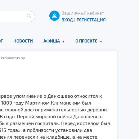
Ваш личный кабинет
|
ВХОД
РЕГИСТРАЦИЯ
Г
НОВОСТИ
АФИША
О ПРОЕКТЕ
ProBelarus.by
ервое упоминание о Данюшево относится к
 В 1809 году Мартином Климанским был
с главной достопримечательностью деревни.
. В годы Первой мировой войны Данюшево в
был размещен госпиталь. Перед костелом был
5 года», а поблизости установили два
ния перенесли на кладбище, а на месте