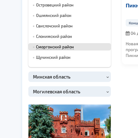
Пикник
Островецкий район
Ошмянский район
Концерты
Свислочский район
04 декабря 20
Слонимский район
в 19:00
Новая концертн
Сморгонский район
программа груп
Пикник ВЕЧНОЕ
Щучинский район
ДВИЖЕНИЕ
Легендарная...
Минская область
Могилевская область