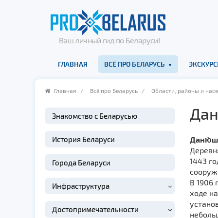
Ваш личный гид по Беларуси!
ГЛАВНАЯ
ВСЁ ПРО БЕЛАРУСЬ
ЭКСКУРС
Главная
/
Всё про Беларусь
/
Области, районы и нас
Да
Знакомство с Беларусью
История Беларуси
Даню́ше
Деревн
1443 го
Города Беларуси
сооруж
В 1906
Инфраструктура
ходе н
установ
Достопримечательности
неболь