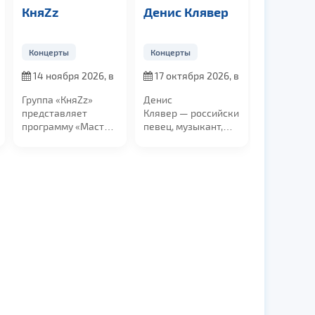
Zz
Денис Клявер
Группа
«Мираж»
ерты
Концерты
Концерты
ноября 2026, в
17 октября 2026, в
с 27.11 по
19:00
28.11.2026
а «КняZz»
Денис
Легендарная
тавляет
Клявер — российский
советская и
амму «Мастер
певец, музыкант,
российская
»! Её основой
композитор, актёр
музыкальная группа
...
кино,...
«Мираж», с
юбилейной...