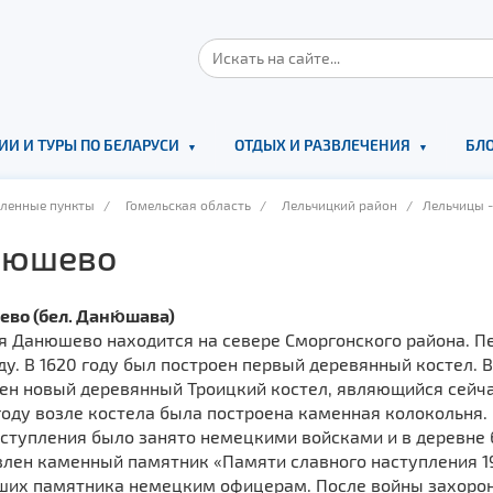
ИИ И ТУРЫ ПО БЕЛАРУСИ
ОТДЫХ И РАЗВЛЕЧЕНИЯ
БЛО
еленные пункты
/
Гомельская область
/
Лельчицкий район
/ Лельчицы - 
нюшево
во (бел. Даню́шава)
я Данюшево находится на севере Сморгонского района. П
ду. В 1620 году был построен первый деревянный костел.
ен новый деревянный Троицкий костел, являющийся сейча
 году возле костела была построена каменная колокольня
аступления было занято немецкими войсками и в деревне 
лен каменный памятник «Памяти славного наступления 191
ших памятника немецким офицерам. После войны захороне