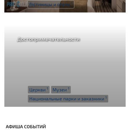
1
Гостиницы и отели
Достопримечательности
1
1
Церкви
Музеи
1
Национальные парки и заказники
АФИША СОБЫТИЙ