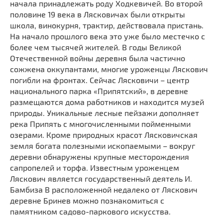
начала принадлежать роду Ходкевичей. Во второй
половине 19 века в Лясковичах были открыты
школа, винокурня, трактир, действовала пристань.
На начало прошлого века это уже было местечко с
более чем тысячей жителей. В годы Великой
Отечественной войны деревня была частично
сожжена оккупантами, многие уроженцы Ляскович
погибли на фронтах. Сейчас Лясковичи – центр
национального парка «Припятский», в деревне
размещаются дома работников и находится музей
природы. Уникальные лесные пейзажи дополняет
река Припять с многочисленными пойменными
озерами. Кроме природных красот Лясковичская
земля богата полезными ископаемыми – вокруг
деревни обнаружены крупные месторождения
сапропелей и торфа. Известным уроженцем
Ляскович является государственный деятель И.
Бамбиза В расположенной недалеко от Ляскович
деревне Бринев можно познакомиться с
памятником садово-паркового искусства.