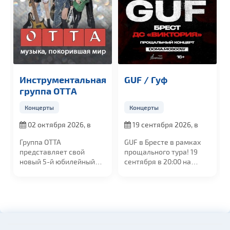
Инструментальная
GUF / Гуф
группа OTTА
Концерты
Концерты
02 октября 2026, в
19 сентября 2026, в
19:00
20:00
Группа ОТТА
GUF в Бресте в рамках
представляет свой
прощального тура! 19
новый 5-й юбилейный
сентября в 20:00 на
альбом "МедиаШторм"
сцене УСК...
и...