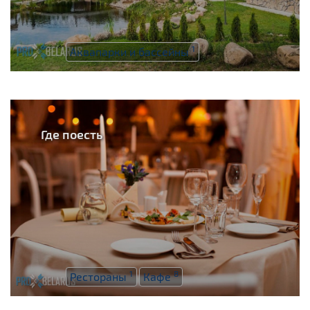
1
Аквапарки и бассейны
Где поесть
1
8
Рестораны
Кафе