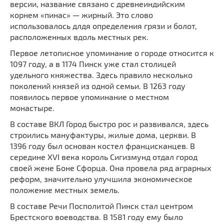
версии, название связано с древнеиндийским
корнем «пинас» — жирный. Это слово
использовалось длдя определения грязи и болот,
расположенных вдоль местных рек.
Первое летописное упоминание о городе относится к
1097 году, а в 1174 Пинск уже стал столицей
удельного княжества. Здесь правило несколько
поколений князей из одной семьи. В 1263 году
появилось первое упоминание о местном
монастыре.
В составе ВКЛ Город быстро рос и развивался, здесь
строились мануфактуры, жилые дома, церкви. В
1396 году был основан костел францисканцев. В
середине XVI века король Сигизмунд отдал город
своей жене Боне Сфорца. Она провела ряд аграрных
реформ, значительно улучшила экономическое
положение местных земель.
В составе Речи Посполитой Пинск стал центром
Брестского воеводства. В 1581 году ему было