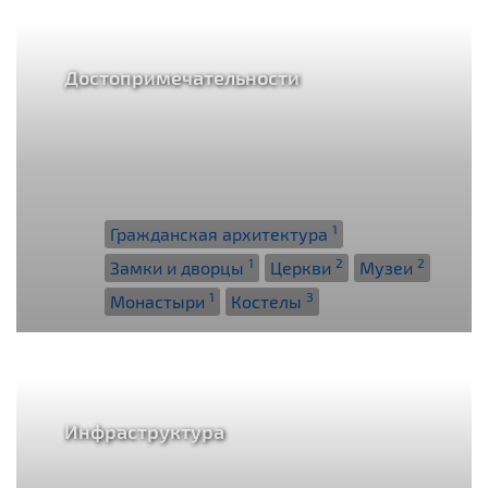
Достопримечательности
1
Гражданская архитектура
1
2
2
Замки и дворцы
Церкви
Музеи
1
3
Монастыри
Костелы
Инфраструктура