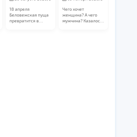
21:00
19:00
18 апреля
Чего хочет
Беловежская пуща
женщина? А чего
превратится в
мужчина? Казалось
эпицентр
бы все хотят
электронной
понимания, заботы
музыки. Мы
и...
приглашаем вас на
уникальный техно-
рейв в самом
сердце
легендарного леса
— в Поместье Деда
Мороза!