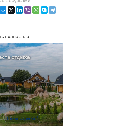
ь с друзьями!
ть полностью
еста отдыха
1
Базы отдыха