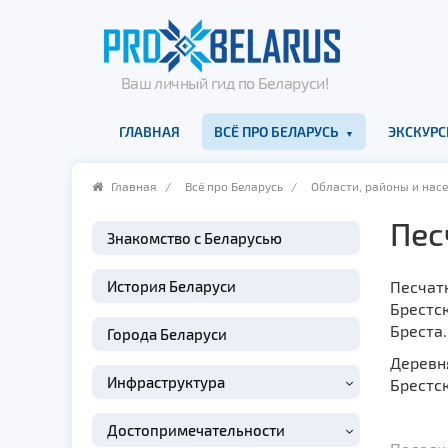
Ваш личный гид по Беларуси!
ГЛАВНАЯ
ВСЁ ПРО БЕЛАРУСЬ
ЭКСКУРС
Главная
/
Всё про Беларусь
/
Области, районы и нас
Пес
Знакомство с Беларусью
История Беларуси
Песчат
Брестск
Бреста.
Города Беларуси
Деревня
Инфраструктура
Брестс
Достопримечательности