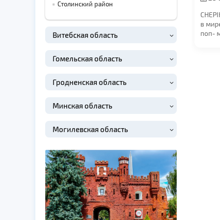
Столинский район
в 19:0
CHEPI
в мир
поп- 
Витебская область
Отвле
станда
Гомельская область
Гродненская область
Минская область
Могилевская область