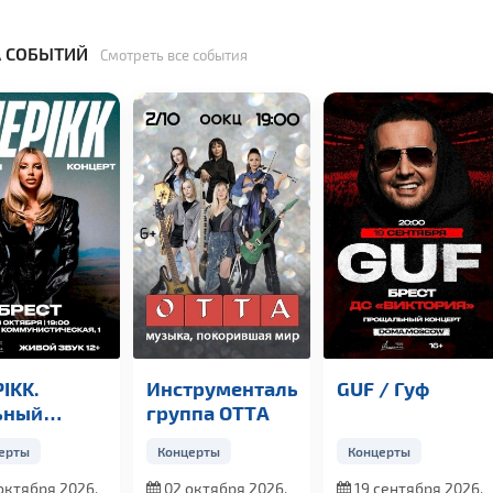
 СОБЫТИЙ
Смотреть все события
IKK.
Инструментальная
GUF / Гуф
ьный
группа OTTА
церт
ерты
Концерты
Концерты
октября 2026,
02 октября 2026,
19 сентября 2026,