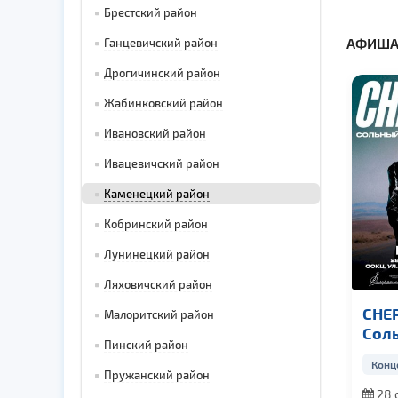
Брестский район
АФИША
Ганцевичский район
Дрогичинский район
Жабинковский район
Ивановский район
Ивацевичский район
Каменецкий район
Кобринский район
Лунинецкий район
Ляховичский район
CHEP
Малоритский район
Сол
Пинский район
кон
Конц
Пружанский район
28 