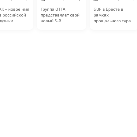
0
в 19:00
в 20:00
KK – новое имя
Группа ОТТА
GUF в Бресте в
е российской
представляет свой
рамках
музыки.
новый 5-й
прощального тура!
ченная от
юбилейный альбом
19 сентября в 20:00
ртов,...
"МедиаШторм" и...
на сцене УСК...