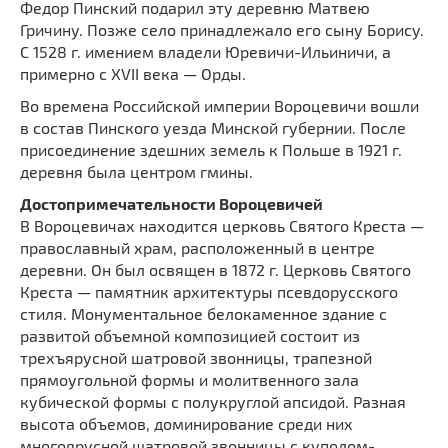
Федор Пинский подарил эту деревню Матвею
Гричину. Позже село принадлежало его сыну Борису.
С 1528 г. имением владели Юревичи-Ильиничи, а
примерно с XVII века — Орды.
Во времена Российской империи Вороцевичи вошли
в состав Пинского уезда Минской губернии. После
присоединение здешних земель к Польше в 1921 г.
деревня была центром гмины.
Достопримечательности Вороцевичей
В Вороцевичах находится церковь Святого Креста —
православный храм, расположенный в центре
деревни. Он был освящен в 1872 г. Церковь Святого
Креста — памятник архитектуры псевдорусского
стиля. Монументальное белокаменное здание с
развитой объемной композицией состоит из
трехъярусной шатровой звонницы, трапезной
прямоугольной формы и молитвенного зала
кубической формы с полукруглой апсидой. Разная
высота объемов, доминирование среди них
многоярусной шатровой звонницы с куполом-