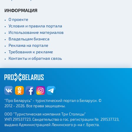
ИНФОРМАЦИЯ
О проекте
Условия и правила портала
Использование материалов
Владельцам бизнеса
Реклама на портале
Требования к рекламе
Контакты и обратная связь
"Про Беларусь" - туристический портал о Беларуси. ©
2012 - 2026. Все права защищены.
ООО "Туристическая компания Три Столицы"
УНП 291537723. Свидетельство о гос. регистрации № 291537723,
выдано Администрацией Ленинского р-на г. Бреста.