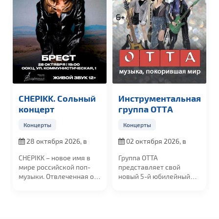
CHEPIKK. Сольный
Инструментальная
GUF
концерт
группа OTTА
Концерты
Концерты
Ко
28 октября 2026, в
02 октября 2026, в
19
19:00
19:00
20:
CHEPIKK – новое имя в
Группа ОТТА
GUF 
мире российской поп-
представляет свой
прощ
музыки. Отвлеченная от
новый 5-й юбилейный
сент
стандартов,...
альбом "МедиаШторм"
сцен
и...