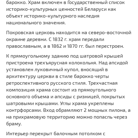
барокко. Храм включен в Государственный список
историко-культурных ценностей Беларуси как
объект историко-культурного наследия
национального значения.
Покровская церковь находится на северо-восточной
окраине деревни. С 1832 г. храм передали
православным, а в 1862 и 1870 гг. был перестроен.
К прямоугольному зданию под шатровой крышей
пристроена трехъярусная колокольня. Над апсидой
установлен луковичный купол, вносящий в
архитектуру церкви в стиле барокко черты
ретроспективного русского стиля. Трехчастная
композиция храма состоит из прямоугольного
основного объема и апсиды с ризницей, покрытых
шатровыми крышами. Углы храма укреплены
контрфорсами. Вход обрамляют 2 мощных пилона, а
на прихрамовую территорию можно попасnь через
браму.
Интерьер перекрыт балочным потолком с