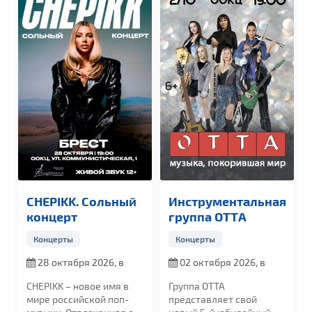
IKK. Сольный
Инструментальная
GUF / Гуф
ерт
группа OTTА
ерты
Концерты
Концерты
ктября 2026, в
02 октября 2026, в
19 сентябр
19:00
20:00
K – новое имя в
Группа ОТТА
GUF в Бресте
оссийской поп-
представляет свой
прощального