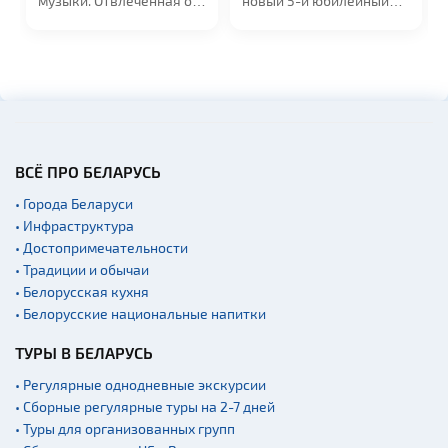
. Отвлеченная от
новый 5-й юбилейный
сентября в 2
тов,...
альбом "МедиаШторм"
сцене УСК...
и...
ВСЁ ПРО БЕЛАРУСЬ
• Города Беларуси
• Инфраструктура
• Достопримечательности
• Традиции и обычаи
• Белорусская кухня
• Белорусские национальные напитки
ТУРЫ В БЕЛАРУСЬ
• Регулярные однодневные экскурсии
• Сборные регулярные туры на 2-7 дней
• Туры для организованных групп