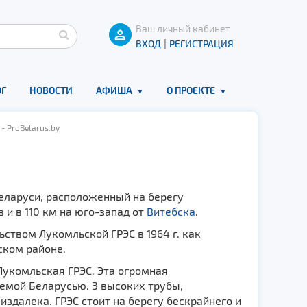
Ваш личный кабинет
|
ВХОД
РЕГИСТРАЦИЯ
Г
НОВОСТИ
АФИША
О ПРОЕКТЕ
- ProBelarus.by
еларуси, расположенный на берегу
 и в 110 км на юго-запад от
Витебска
.
ьством Лукомльской ГРЭС в 1964 г. как
ском районе.
Лукомльская ГРЭС. Эта огромная
емой Беларусью. 3 высоких трубы,
далека. ГРЭС стоит на берегу бескрайнего и