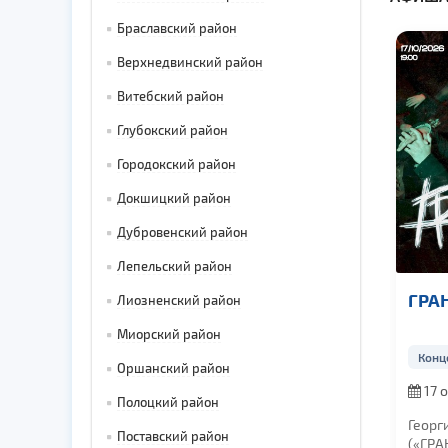
Браславский район
Верхнедвинский район
Витебский район
Глубокский район
Городокский район
Докшицкий район
Дубровенский район
Лепельский район
ГРА
Лиозненский район
Миорский район
Конц
Оршанский район
17 о
Полоцкий район
19:00
Георг
Поставский район
(«ГР