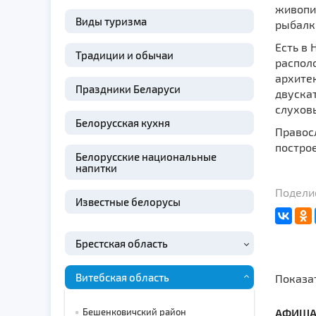
живопис
Виды туризма
рыбалк
Есть в
Традиции и обычаи
распол
архите
Праздники Беларуси
двуска
слухов
Белорусская кухня
Правос
построе
Белорусские национальные
напитки
Поделис
Известные белорусы
Брестская область
Витебская область
Показа
Бешенковичский район
АФИША