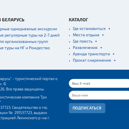
В БЕЛАРУСЬ
КАТАЛОГ
Где остановиться
ярные однодневные экскурсии
Места отдыха
ые регулярные туры на 2-7 дней
Где поесть
для организованных групп
Развлечения
ые туры на НГ и Рождество
Аренда транспорта
Прокат снаряжения
арусь" - туристический портал о
и. ©
026. Все права защищены.
ристическая компания Три
"
37723. Свидетельство о гос.
ПОДПИСАТЬСЯ
ации № 291537723, выдано
трацией Ленинского р-на г.