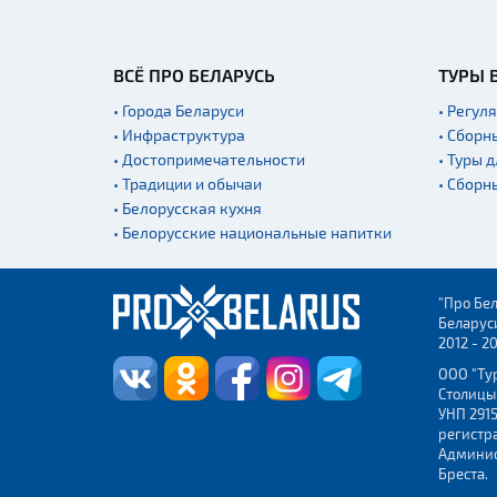
ВСЁ ПРО БЕЛАРУСЬ
ТУРЫ 
• Города Беларуси
• Регул
• Инфраструктура
• Сборн
• Достопримечательности
• Туры 
• Традиции и обычаи
• Сборн
• Белорусская кухня
• Белорусские национальные напитки
"Про Бел
Беларус
2012 - 2
ООО "Ту
Столицы
УНП 2915
регистр
Админис
Бреста.