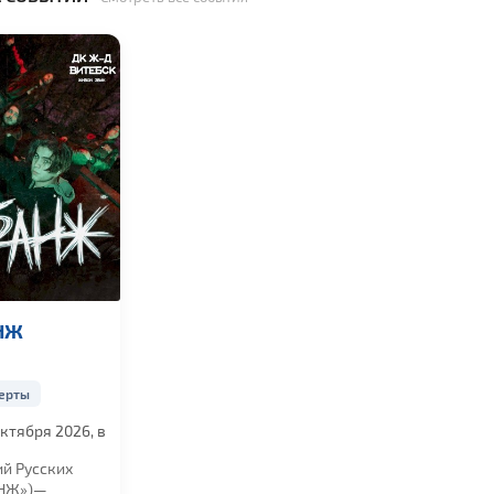
НЖ
ерты
ктября 2026, в
ий Русских
АНЖ»)—