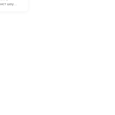
ист шоу
с» на Первом
 и резидент...