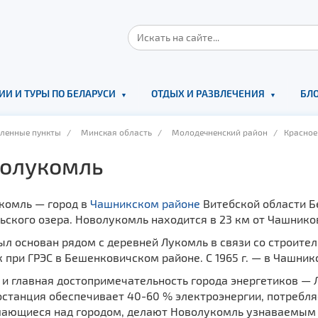
ИИ И ТУРЫ ПО БЕЛАРУСИ
ОТДЫХ И РАЗВЛЕЧЕНИЯ
БЛО
еленные пункты
/
Минская область
/
Молодечненский район
/ Красное 
олукомль
комль — город в
Чашникском районе
Витебской области Б
ского озера. Новолукомль находится в 23 км от Чашников
ыл основан рядом с деревней Лукомль в связи со строител
 при ГРЭС в Бешенковичском районе. С 1965 г. — в Чашник
и главная достопримечательность города энергетиков — 
останция обеспечивает 40-60 % электроэнергии, потребля
ающиеся над городом, делают Новолукомль узнаваемым из