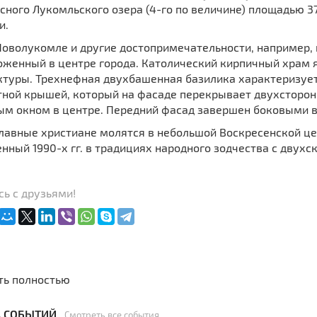
ного Лукомльского озера (4-го по величине) площадью 37
и.
 Новолукомле и другие достопримечательности, например,
оженный в центре города. Католический кирпичный храм 
ктуры. Трехнефная двухбашенная базилика характеризу
тной крышей, который на фасаде перекрывает двухсторон
ым окном в центре. Передний фасад завершен боковыми
лавные христиане молятся в небольшой Воскресенской це
нный 1990-х гг. в традициях народного зодчества с двух
ь с друзьями!
ть полностью
 СОБЫТИЙ
Смотреть все события