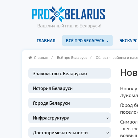
Ваш личный гид по Беларуси!
ГЛАВНАЯ
ВСЁ ПРО БЕЛАРУСЬ
ЭКСКУРС
Главная
/
Всё про Беларусь
/
Области, районы и нас
Нов
Знакомство с Беларусью
История Беларуси
Новолу
Лукомль
Города Беларуси
Город б
поселок
Инфраструктура
Символ 
электр
Достопримечательности
возвыш