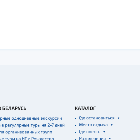
В БЕЛАРУСЬ
КАТАЛОГ
Где остановиться
ярные однодневные экскурсии
Места отдыха
ые регулярные туры на 2-7 дней
Где поесть
для организованных групп
Развлечения
ые туры на НГ и Рождество