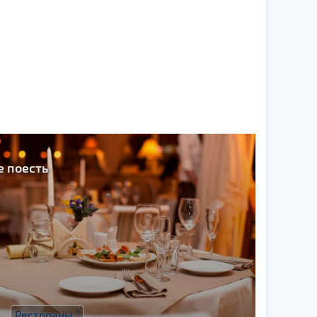
е поесть
1
Рестораны