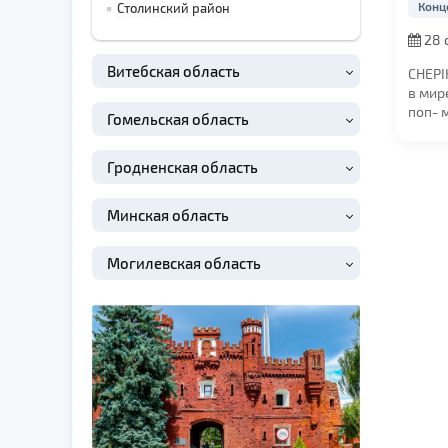
Конц
Столинский район
28 
в 19:0
Витебская область
CHEPI
в мир
поп- 
Гомельская область
Отвле
станда
Гродненская область
Минская область
Могилевская область