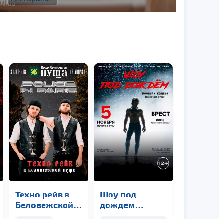
Техно рейв в
Шоу под
Беловежской
дождем
пуще
«Мужчина и