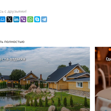
ь с друзьями!
ть полностью
еста отдыха
Гд
2
Усадьбы