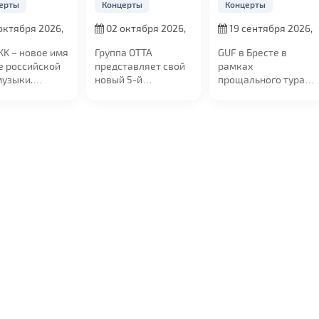
ерты
Концерты
Концерты
октября 2026,
02 октября 2026,
19 сентября 2026,
0
в 19:00
в 20:00
KK – новое имя
Группа ОТТА
GUF в Бресте в
е российской
представляет свой
рамках
музыки.
новый 5-й
прощального тура!
ченная от
юбилейный альбом
19 сентября в 20:00
ртов,...
"МедиаШторм" и...
на сцене УСК...