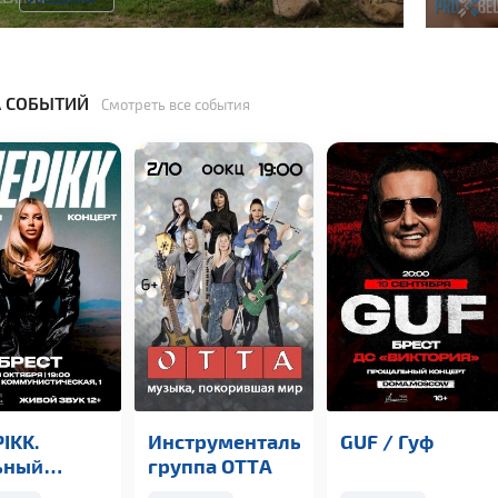
 СОБЫТИЙ
Смотреть все события
IKK.
Инструментальная
GUF / Гуф
ьный
группа OTTА
церт