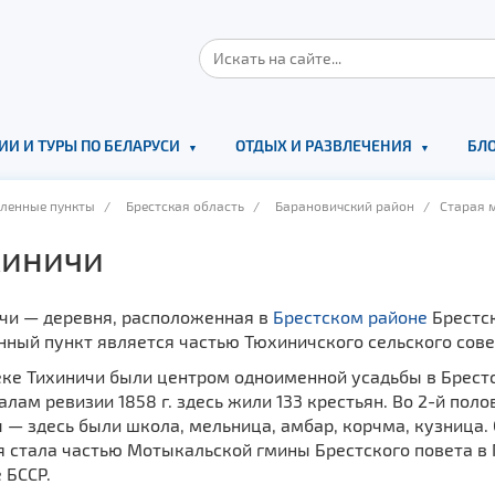
ИИ И ТУРЫ ПО БЕЛАРУСИ
ОТДЫХ И РАЗВЛЕЧЕНИЯ
БЛО
еленные пункты
/
Брестская область
/
Барановичский район
/ Старая м
иничи
чи — деревня, расположенная в
Брестском районе
Брестск
ный пункт является частью Тюхиничского сельского совета
еке Тихиничи были центром одноименной усадьбы в Брестс
лам ревизии 1858 г. здесь жили 133 крестьян. Во 2-й пол
— здесь были школа, мельница, амбар, корчма, кузница. 
 стала частью Мотыкальской гмины Брестского повета в П
 БССР.