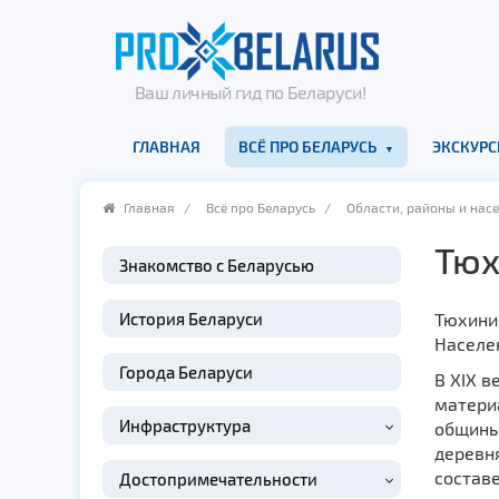
Ваш личный гид по Беларуси!
ГЛАВНАЯ
ВСЁ ПРО БЕЛАРУСЬ
ЭКСКУРС
Главная
/
Всё про Беларусь
/
Области, районы и нас
Тюх
Знакомство с Беларусью
История Беларуси
Тюхини
Населен
Города Беларуси
В XIX в
материа
Инфраструктура
общины 
деревня
составе
Достопримечательности