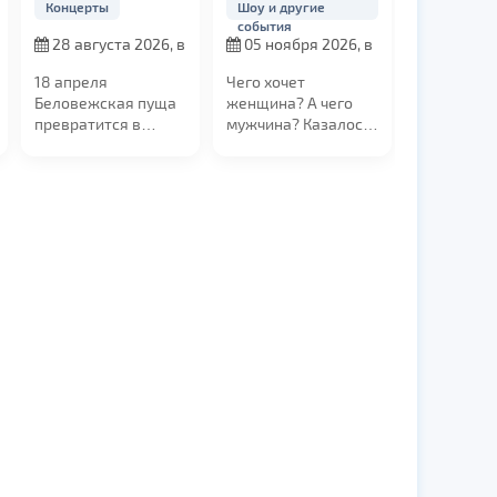
Концерты
Шоу и другие
Женщина»
события
28 августа 2026, в
05 ноября 2026, в
21:00
19:00
18 апреля
Чего хочет
Беловежская пуща
женщина? А чего
превратится в
мужчина? Казалось
эпицентр
бы все хотят
электронной
понимания, заботы
музыки. Мы
и...
приглашаем вас на
уникальный техно-
рейв в самом
сердце
легендарного леса
— в Поместье Деда
Мороза!