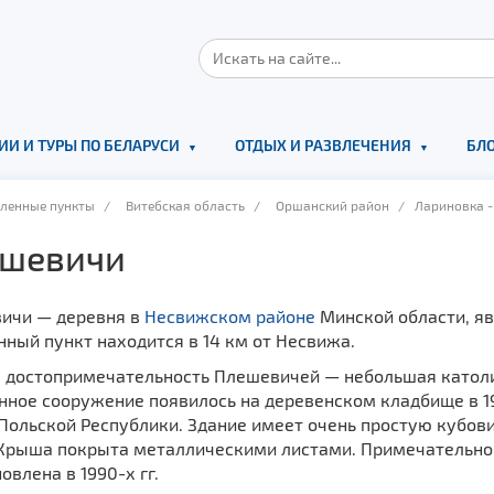
ИИ И ТУРЫ ПО БЕЛАРУСИ
ОТДЫХ И РАЗВЛЕЧЕНИЯ
БЛО
еленные пункты
/
Витебская область
/
Оршанский район
/ Лариновка - 
шевичи
ичи — деревня в
Несвижском районе
Минской области, яв
ный пункт находится в 14 км от Несвижа.
я достопримечательность Плешевичей — небольшая католи
ное сооружение появилось на деревенском кладбище в 192
 Польской Республики. Здание имеет очень простую кубов
Крыша покрыта металлическими листами. Примечательно, ч
овлена в 1990-х гг.