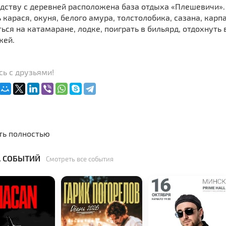
едству с деревней расположена база отдыха «Плешевичи».
 карася, окуня, белого амура, толстолобика, сазана, кар
ься на катамаране, лодке, поиграть в бильярд, отдохнуть
жей.
ь с друзьями!
ть полностью
 СОБЫТИЙ
Смотреть все события