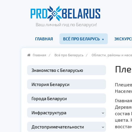
Ваш личный гид по Беларуси!
ГЛАВНАЯ
ВСЁ ПРО БЕЛАРУСЬ
ЭКСКУРС
Главная
/
Всё про Беларусь
/
Области, районы и нас
Пле
Знакомство с Беларусью
История Беларуси
Плешев
Населен
Города Беларуси
Главна
Деревян
Инфраструктура
состав
цвета. 
восстан
Достопримечательности