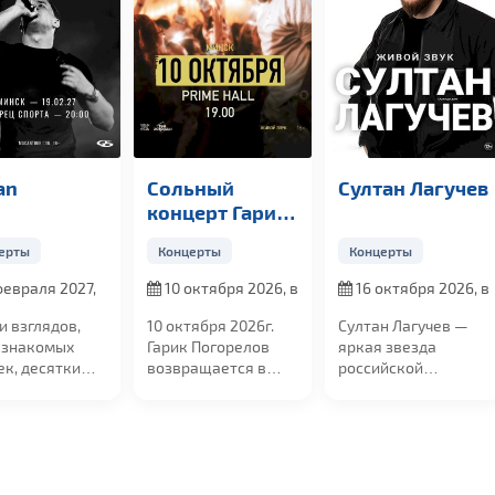
Сольный
Султан Лагучев
КОБЯКОВ
концерт Гарика
Погорелова
Концерты
Концерты
Концерты
10 октября 2026, в
16 октября 2026, в
24 октября 20
9:00
19:00
в 18:00
0 октября 2026г.
Султан Лагучев —
24 октября Дво
арик Погорелов
яркая звезда
Спорта преврат
озвращается в
российской
в территорию
инск с большим
эстрады, чьи
музыки, смеха,
ольным...
концерты
ярких...
собирают...