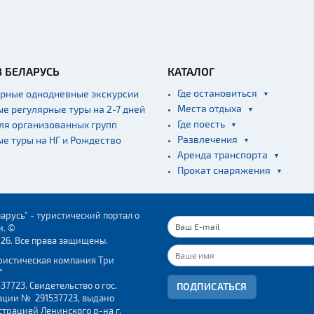
В БЕЛАРУСЬ
КАТАЛОГ
Где остановиться
ярные однодневные экскурсии
Места отдыха
ые регулярные туры на 2-7 дней
Где поесть
для организованных групп
Развлечения
ые туры на НГ и Рождество
Аренда транспорта
Прокат снаряжения
арусь" - туристический портал о
и. ©
026. Все права защищены.
ристическая компания Три
"
37723. Свидетельство о гос.
ПОДПИСАТЬСЯ
ации № 291537723, выдано
трацией Ленинского р-на г.