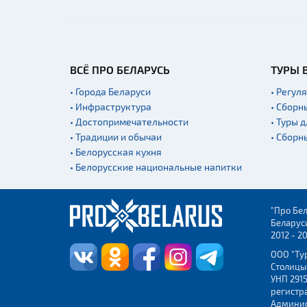
ВСЁ ПРО БЕЛАРУСЬ
ТУРЫ 
• Города Беларуси
• Регул
• Инфраструктура
• Сборн
• Достопримечательности
• Туры 
• Традиции и обычаи
• Сборн
• Белорусская кухня
• Белорусские национальные напитки
"Про Бел
Беларус
2012 - 2
ООО "Ту
Столицы
УНП 2915
регистр
Админис