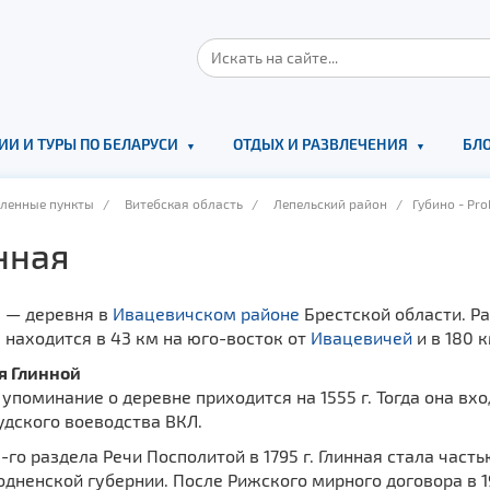
ИИ И ТУРЫ ПО БЕЛАРУСИ
ОТДЫХ И РАЗВЛЕЧЕНИЯ
БЛО
еленные пункты
/
Витебская область
/
Лепельский район
/ Губино - Pro
нная
я — деревня в
Ивацевичском районе
Брестской области. Р
 находится в 43 км на юго-восток от
Ивацевичей
и в 180 
я Глинной
упоминание о деревне приходится на 1555 г. Тогда она вх
удского воеводства ВКЛ.
-го раздела Речи Посполитой в 1795 г. Глинная стала час
одненской губернии. После Рижского мирного договора в 1