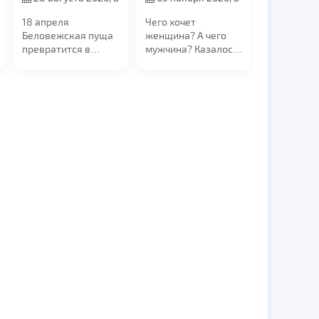
21:00
19:00
18 апреля
Чего хочет
Беловежская пуща
женщина? А чего
превратится в
мужчина? Казалось
эпицентр
бы все хотят
электронной
понимания, заботы
музыки. Мы
и...
приглашаем вас на
уникальный техно-
рейв в самом
сердце
легендарного леса
— в Поместье Деда
Мороза!