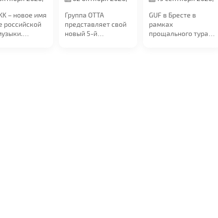
0
в 19:00
в 20:00
KK – новое имя
Группа ОТТА
GUF в Бресте в
е российской
представляет свой
рамках
музыки.
новый 5-й
прощального тура!
ченная от
юбилейный альбом
19 сентября в 20:00
ртов,...
"МедиаШторм" и...
на сцене УСК...