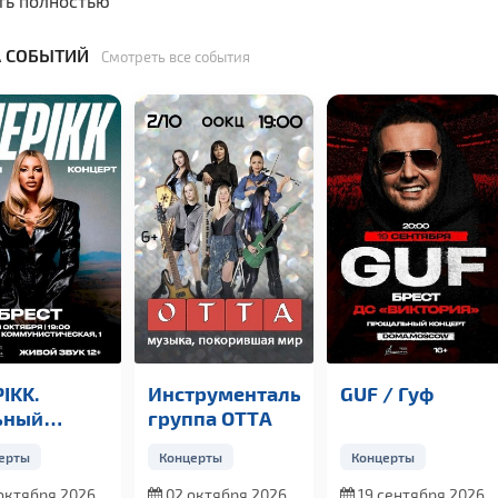
ть полностью
 СОБЫТИЙ
Смотреть все события
IKK.
Инструментальная
GUF / Гуф
ьный
группа OTTА
церт
ерты
Концерты
Концерты
октября 2026,
02 октября 2026,
19 сентября 2026,