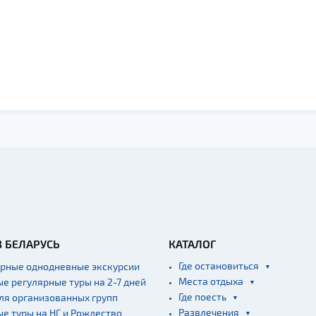
В БЕЛАРУСЬ
КАТАЛОГ
Где остановиться
ярные однодневные экскурсии
Места отдыха
ые регулярные туры на 2-7 дней
Где поесть
для организованных групп
Развлечения
ые туры на НГ и Рождество