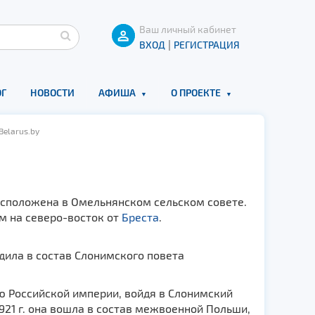
Ваш личный кабинет
|
ВХОД
РЕГИСТРАЦИЯ
Г
НОВОСТИ
АФИША
О ПРОЕКТЕ
Belarus.by
асположена в Омельнянском сельском совете.
км на северо-восток от
Бреста
.
одила в состав Слонимского повета
тью Российской империи, войдя в Слонимский
921 г. она вошла в состав межвоенной Польши,