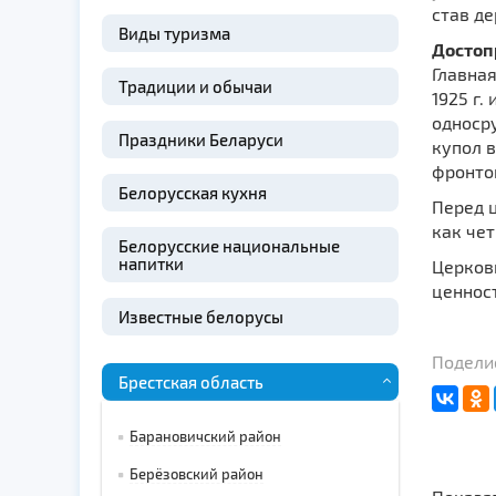
став де
Виды туризма
Достоп
Главна
Традиции и обычаи
1925 г.
односр
Праздники Беларуси
купол 
фронтон
Белорусская кухня
Перед ц
как че
Белорусские национальные
напитки
Церков
ценнос
Известные белорусы
Поделис
Брестская область
Барановичский район
Берёзовский район