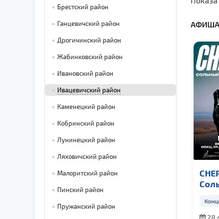
Показа
Брестский район
Ганцевичский район
АФИША
Дрогичинский район
Жабинковский район
Ивановский район
Ивацевичский район
Каменецкий район
Кобринский район
Лунинецкий район
Ляховичский район
CHEP
Малоритский район
Сол
Пинский район
кон
Конц
Пружанский район
28 