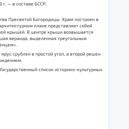
 г. — в составе БССР.
тва Пресвятой Богородицы. Храм построен в
 архитектурном плане представляет собой
ной крышей. В центре крыши возвышается
ьшая веранда, выделенная треугольным
денцем».
рус срублен в простой угол, а второй решен
аждением.
 Государственный список историко-культурных