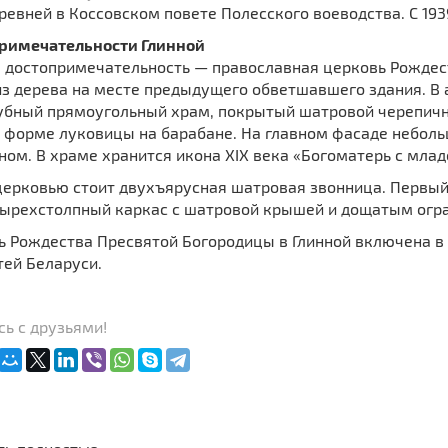
ревней в Коссовском повете Полесского воеводства. С 1939
римечательности Глинной
я достопримечательность — православная церковь Рождес
 из дерева на месте предыдущего обветшавшего здания. В
убный прямоугольный храм, покрытый шатровой черепич
в форме луковицы на барабане. На главном фасаде небол
ом. В храме хранится икона XIX века «Богоматерь с мла
ерковью стоит двухъярусная шатровая звонница. Первый я
тырехстолпный каркас с шатровой крышей и дощатым огр
ь Рождества Пресвятой Богородицы в Глинной включена в
тей Беларуси.
ь с друзьями!