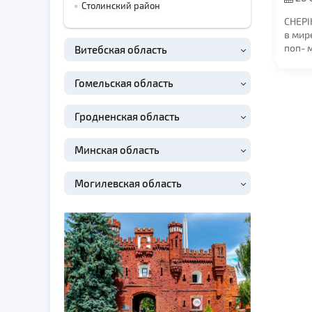
Столинский район
в 19:0
CHEPI
в мир
поп- 
Витебская область
Отвле
станда
Гомельская область
Гродненская область
Минская область
Могилевская область