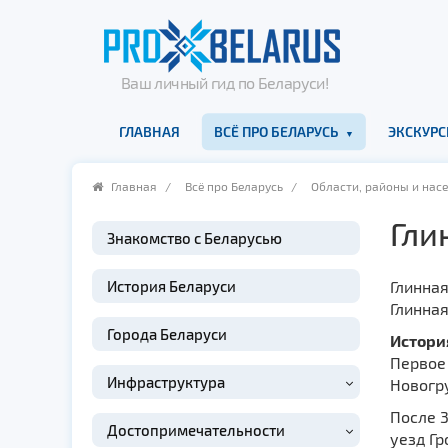
Ваш личный гид по Беларуси!
ГЛАВНАЯ
ВСЁ ПРО БЕЛАРУСЬ
ЭКСКУРС
Главная
/
Всё про Беларусь
/
Области, районы и нас
Гли
Знакомство с Беларусью
История Беларуси
Глинна
Глинная
Города Беларуси
Истори
Первое 
Инфраструктура
Новогр
После 3
Достопримечательности
уезд Гр