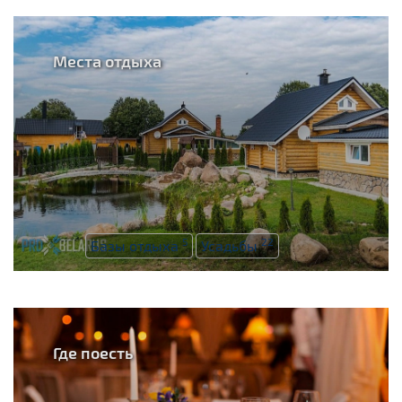
Места отдыха
5
22
Базы отдыха
Усадьбы
Где поесть