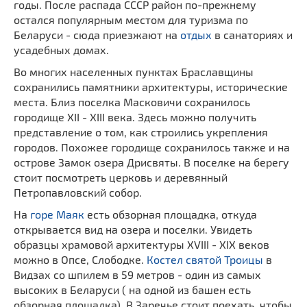
годы. После распада СССР район по-прежнему
остался популярным местом для туризма по
Беларуси - сюда приезжают на
отдых
в санаториях и
усадебных домах.
Во многих населенных пунктах Браславщины
сохранились памятники архитектуры, исторические
места. Близ поселка Масковичи сохранилось
городище XII - XIII века. Здесь можно получить
представление о том, как строились укрепления
городов. Похожее городище сохранилось также и на
острове Замок озера Дрисвяты. В поселке на берегу
стоит посмотреть церковь и деревянный
Петропавловский собор.
На
горе Маяк
есть обзорная площадка, откуда
открывается вид на озера и поселки. Увидеть
образцы храмовой архитектуры XVIII - XIX веков
можно в Опсе, Слободке.
Костел святой Троицы
в
Видзах со шпилем в 59 метров - один из самых
высоких в Беларуси ( на одной из башен есть
обзорная площадка). В Заречье стоит поехать, чтобы