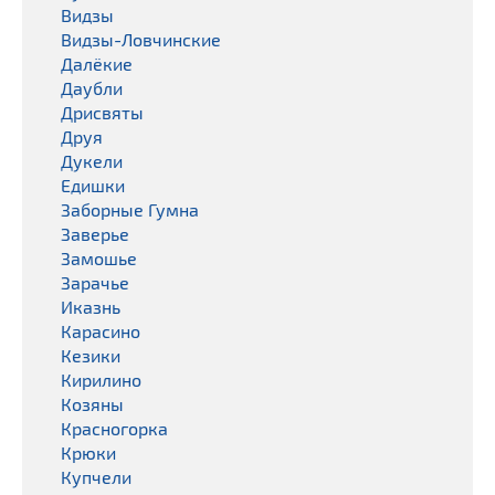
Видзы
Видзы-Ловчинские
Далёкие
Даубли
Дрисвяты
Друя
Дукели
Едишки
Заборные Гумна
Заверье
Замошье
Зарачье
Иказнь
Карасино
Кезики
Кирилино
Козяны
Красногорка
Крюки
Купчели