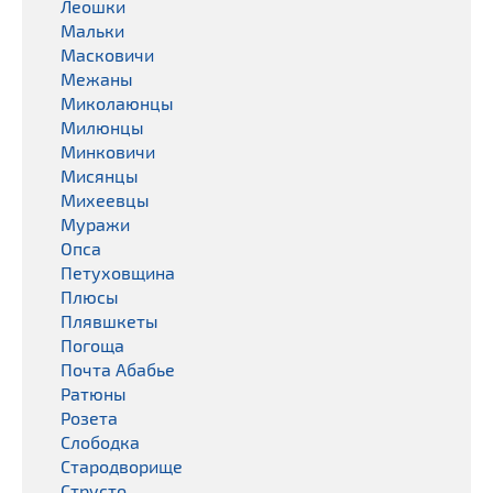
Леошки
Мальки
Масковичи
Межаны
Миколаюнцы
Милюнцы
Минковичи
Мисянцы
Михеевцы
Муражи
Опса
Петуховщина
Плюсы
Плявшкеты
Погоща
Почта Абабье
Ратюны
Розета
Слободка
Стародворище
Струсто