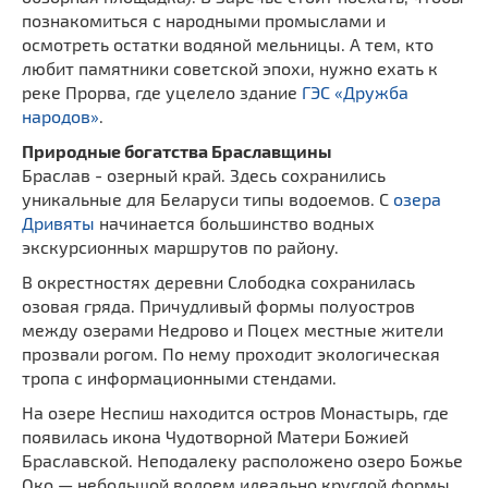
познакомиться с народными промыслами и
осмотреть остатки водяной мельницы. А тем, кто
любит памятники советской эпохи, нужно ехать к
реке Прорва, где уцелело здание
ГЭС «Дружба
народов»
.
Природные богатства Браславщины
Браслав - озерный край. Здесь сохранились
уникальные для Беларуси типы водоемов. С
озера
Дривяты
начинается большинство водных
экскурсионных маршрутов по району.
В окрестностях деревни Слободка сохранилась
озовая гряда. Причудливый формы полуостров
между озерами Недрово и Поцех местные жители
прозвали рогом. По нему проходит экологическая
тропа с информационными стендами.
На озере Неспиш находится остров Монастырь, где
появилась икона Чудотворной Матери Божией
Браславской. Неподалеку расположено озеро Божье
Око — небольшой водоем идеально круглой формы.