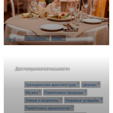
1
7
Рестораны
Кафе
Достопримечательности
2
6
Гражданская архитектура
Церкви
2
5
Музеи
Памятники природы
2
3
Озера и водоемы
Родовые усадьбы
2
Памятники археологии