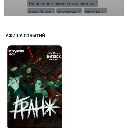
1
Памятники известным людям
1
12
1
Кладбище
Костелы
Часовни
2
Национальные парки и заказники
АФИША СОБЫТИЙ