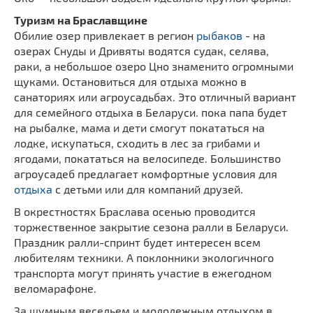
Туризм на Браславщине
Обилие озер привлекает в регион
рыбаков
- на
озерах Снуды и Дривяты водятся судак, селява,
раки, а небольшое озеро Цно знаменито огромными
щуками. Остановиться для отдыха можно в
санаториях или агроусадьбах. Это отличный вариант
для семейного отдыха в Беларуси. пока папа будет
на рыбалке, мама и дети смогут покататься на
лодке, искупаться, сходить в лес за грибами и
ягодами, покататься на велосипеде. Большинство
агроусадеб предлагает комфортные условия для
отдыха
с детьми или для компаний друзей.
В окрестностях Браслава осенью проводится
торжественное закрытие сезона ралли в Беларуси.
Праздник ралли-спринт будет интересен всем
любителям техники. А поклонники экологичного
транспорта могут принять участие в ежегодном
веломарафоне.
За шумным весельем и молодежным отдыхом в