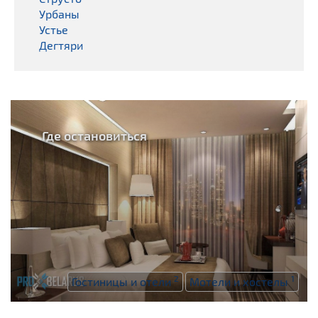
Урбаны
Устье
Дегтяри
Где остановиться
2
1
Гостиницы и отели
Мотели и хостелы