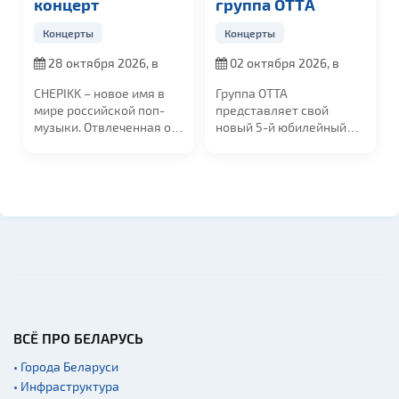
концерт
группа OTTА
Концерты
Концерты
Конце
28 октября 2026, в
02 октября 2026, в
19 с
19:00
19:00
20:00
HEPIKK – новое имя в
Группа ОТТА
GUF в 
мире российской поп-
представляет свой
прощал
музыки. Отвлеченная от
новый 5-й юбилейный
сентяб
тандартов,...
альбом "МедиаШторм"
сцене У
и...
ВСЁ ПРО БЕЛАРУСЬ
• Города Беларуси
• Инфраструктура