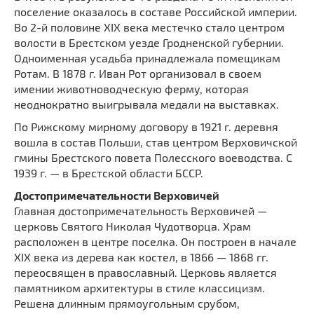
поселение оказалось в составе Российской империи.
Во 2-й половине XIX века местечко стало центром
волости в Брестском уезде Гродненской губернии.
Одноименная усадьба принадлежала помещикам
Ротам. В 1878 г. Иван Рот организовал в своем
имении животноводческую ферму, которая
неоднократно выигрывала медали на выставках.
По Рижскому мирному договору в 1921 г. деревня
вошла в состав Польши, став центром Верховичской
гмины Брестского повета Полесского воеводства. С
1939 г. — в Брестской области БССР.
Достопримечательности Верховичей
Главная достопримечательность Верховичей —
церковь Святого Николая Чудотворца. Храм
расположен в центре поселка. Он построен в начале
XIX века из дерева как костел, в 1866 — 1868 гг.
переосвящен в православный. Церковь является
памятником архитектуры в стиле классицизм.
Решена длинным прямоугольным срубом,