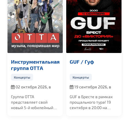
Инструментальная
GUF / Гуф
группа OTTА
Концерты
Концерты
02 октября 2026, в
19 сентября 2026, в
19:00
20:00
Группа ОТТА
GUF в Бресте в рамках
представляет свой
прощального тура! 19
новый 5-й юбилейный
сентября в 20:00 на
альбом "МедиаШторм"
сцене УСК...
и...