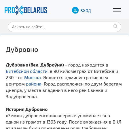
ВХОД
Дубровно
Дубро́вно (бел. Дуброўна)
- город находится в
Витебской области
, в 90 километрах от Витебска и
230 - от
Минска
. Является административным
центром
района
. Город расположен по двум берегам
Днепра, у места впадения в него рек Свинка и
Задубровенка.
История Дубровно
«Земля дубровенская» впервые упоминается в
одной из грамот в 1393 году. После вхождения в ВКЛ
эти земли были пожалованы роду Глебовичей,