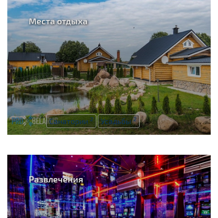
Места отдыха
2
2
Санатории
Усадьбы
Развлечения