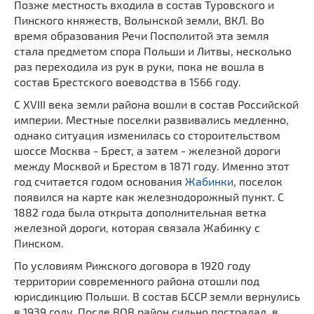
Позже местность входила в состав Туровского и
Пинского княжеств, Волынской земли, ВКЛ. Во
время образования Речи Посполитой эта земля
стала предметом спора Польши и Литвы, несколько
раз переходила из рук в руки, пока не вошла в
состав Брестского воеводства в 1566 году.
С XVIII века земли района вошли в состав Российской
империи. Местные поселки развивались медленно,
однако ситуация изменилась со стороительством
шоссе Москва - Брест, а затем - железной дороги
между Москвой и Брестом в 1871 году. Именно этот
год считается годом основания
Жабинки
, поселок
появился на карте как железнодорожный пункт. С
1882 года была открыта дополнительная ветка
железной дороги, которая связала Жабинку с
Пинском.
По условиям Рижского договора в 1920 году
территории современного района отошли под
юрисдикцию Польши. В состав БССР земли вернулись
в 1939 году. После ВОВ район сильно пострадал, в