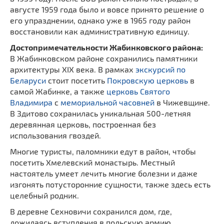
августе 1959 года было и вовсе принято решение о
его упразднении, однако уже в 1965 году район
восстановили как административную единицу.
Достопримечательности Жабинковского района:
В Жабинковском районе сохранились памятники
архитектуры XIX века. В рамках
экскурсий по
Беларуси
стоит посетить
Покровскую церковь
в
самой Жабинке, а также
церковь Святого
Владимира
с
мемориальной часовней
в Чижевщине.
В Здитово сохранилась уникальная 500-летняя
деревянная церковь, построенная без
использования гвоздей.
Многие туристы, паломники едут в район, чтобы
посетить Хмелевский монастырь. Местный
настоятель умеет лечить многие болезни и даже
изгонять потусторонние сущности, также здесь есть
целебный родник.
В деревне Сехновичи сохранился дом, где,
дожидаясь вступления в польскую армию,