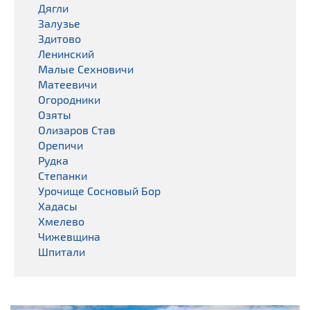
Дягли
Залузье
Здитово
Ленинский
Малые Сехновичи
Матеевичи
Огородники
Озяты
Олизаров Став
Орепичи
Рудка
Степанки
Урочище Сосновый Бор
Хадасы
Хмелево
Чижевщина
Шпитали