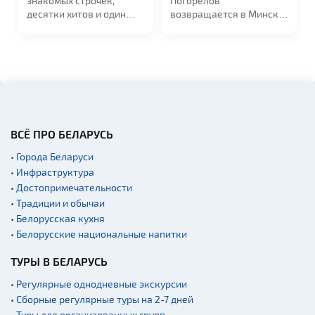
трочек,
Погорелов
звезда российско
ов и один
возвращается в Минск
эстрады, чьи кон
с большим сольным...
собирают...
ВСЁ ПРО БЕЛАРУСЬ
• Города Беларуси
• Инфраструктура
• Достопримечательности
• Традиции и обычаи
• Белорусская кухня
• Белорусские национальные напитки
ТУРЫ В БЕЛАРУСЬ
• Регулярные однодневные экскурсии
• Сборные регулярные туры на 2-7 дней
• Туры для организованных групп