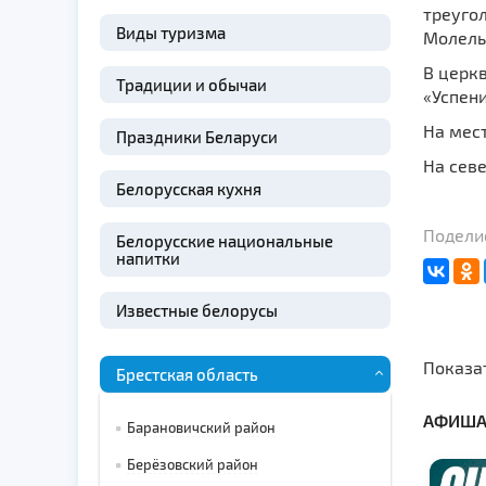
треуго
Виды туризма
Молель
В церкв
Традиции и обычаи
«Успени
На мес
Праздники Беларуси
На сев
Белорусская кухня
Поделис
Белорусские национальные
напитки
Известные белорусы
Показа
Брестская область
АФИША
Барановичский район
Берёзовский район