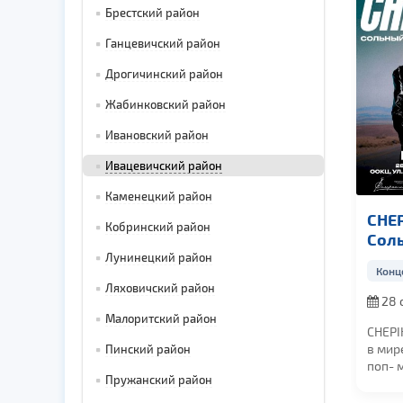
Брестский район
Ганцевичский район
Дрогичинский район
Жабинковский район
Ивановский район
Ивацевичский район
Каменецкий район
CHEP
Кобринский район
Сол
кон
Лунинецкий район
Конц
Ляховичский район
28 
в 19:0
Малоритский район
CHEPI
в мир
Пинский район
поп- 
Пружанский район
Отвле
станда