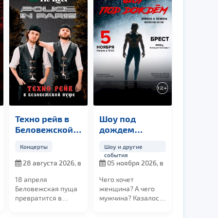
Техно рейв в
Шоу под
Беловежской
дождем
пуще
«Мужчина и
Концерты
Шоу и другие
Женщина»
события
28 августа 2026, в
05 ноября 2026, в
21:00
19:00
18 апреля
Чего хочет
Беловежская пуща
женщина? А чего
превратится в
мужчина? Казалось
эпицентр
бы все хотят
электронной
понимания, заботы