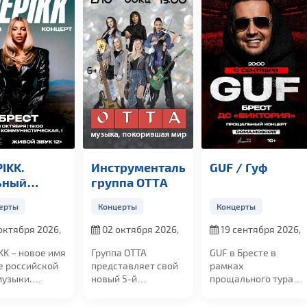
IKK.
Инструментальная
GUF / Гуф
ьный
группа OTTА
церт
ерты
Концерты
Концерты
октября 2026,
02 октября 2026,
19 сентября 2026,
0
в 19:00
в 20:00
KK – новое имя
Группа ОТТА
GUF в Бресте в
е российской
представляет свой
рамках
музыки.
новый 5-й
прощального тура!
ченная от
юбилейный альбом
19 сентября в 20:00
ртов,...
"МедиаШторм" и...
на сцене УСК...