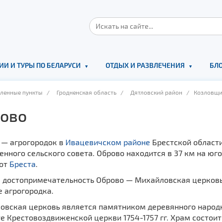
ИИ И ТУРЫ ПО БЕЛАРУСИ
ОТДЫХ И РАЗВЛЕЧЕНИЯ
БЛО
еленные пункты
/
Гродненская область
/
Дятловский район
/ Козловщин
ово
 — агрогородок в
Ивацевичском районе
Брестской област
нного сельского совета. Оброво находится в 37 км на юг
 от
Бреста
.
я достопримечательность Оброво — Михайловская церковь
 агрогородка.
вская церковь является памятником деревянного народног
е Крестовоздвиженской церкви 1754-1757 гг. Храм состоит