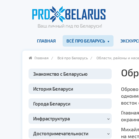
Ваш личный гид по Беларуси!
ГЛАВНАЯ
ВСЁ ПРО БЕЛАРУСЬ
ЭКСКУРС
Главная
/
Всё про Беларусь
/
Области, районы и нас
Обр
Знакомство с Беларусью
История Беларуси
Оброво
одноиме
восток
Города Беларуси
Главна
Инфраструктура
окраине
Михайло
Достопримечательности
на мест