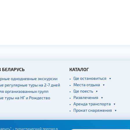
В БЕЛАРУСЬ
КАТАЛОГ
Где остановиться
ярные однодневные экскурсии
Места отдыха
ые регулярные туры на 2-7 дней
Где поесть
для организованных групп
Развлечения
ые туры на НГ и Рождество
Аренда транспорта
Прокат снаряжения
арусь" - туристический портал о