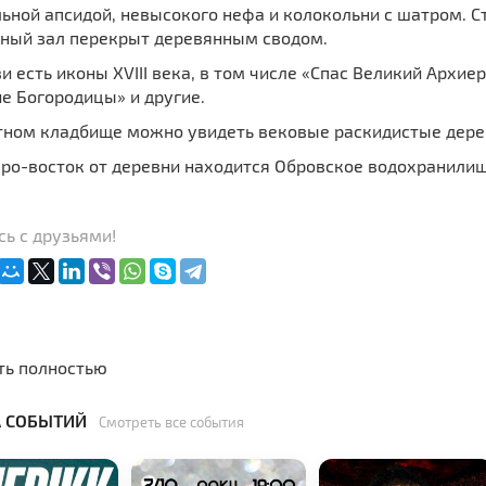
льной апсидой, невысокого нефа и колокольни с шатром. 
ный зал перекрыт деревянным сводом.
и есть иконы XVIII века, в том числе «Спас Великий Архи
е Богородицы» и другие.
тном кладбище можно увидеть вековые раскидистые дере
еро-восток от деревни находится Обровское водохранилищ
ь с друзьями!
ть полностью
 СОБЫТИЙ
Смотреть все события