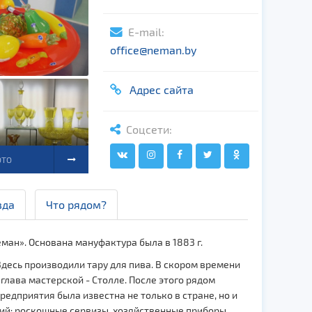
E-mail:
office@neman.by
Адрес сайта
Соцсети:
ОТО
зда
Что рядом?
ман». Основана мануфактура была в 1883 г.
десь производили тару для пива. В скором времени
глава мастерской - Столле. После этого рядом
редприятия была известна не только в стране, но и
лий: роскошные сервизы, хозяйственные приборы,