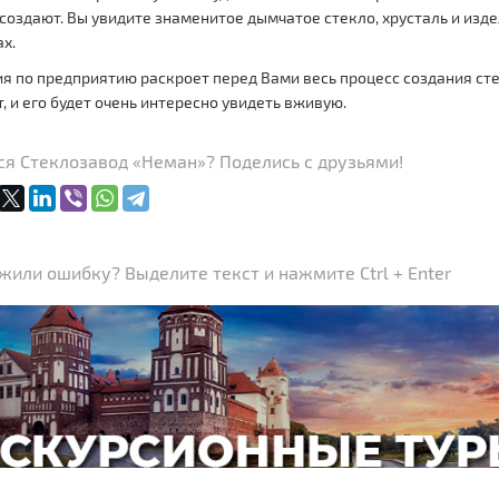
 создают. Вы увидите знаменитое дымчатое стекло, хрусталь и из
х.
я по предприятию раскроет перед Вами весь процесс создания ст
, и его будет очень интересно увидеть вживую.
ся Стеклозавод «Неман»? Поделись с друзьями!
или ошибку? Выделите текст и нажмите Ctrl + Enter