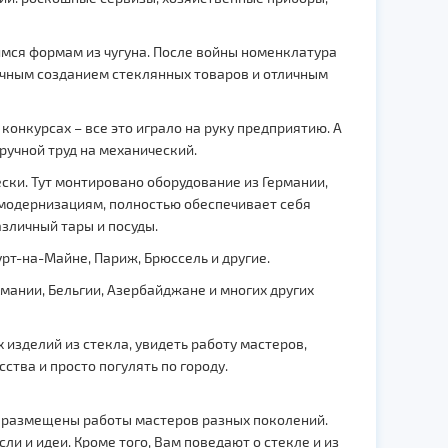
имся формам из чугуна. После войны номенклатура
 ручным созданием стеклянных товаров и отличным
конкурсах – все это играло на руку предприятию. А
ручной труд на механический.
ски. Тут монтировано оборудование из Германии,
 модернизациям, полностью обеспечивает себя
азличный тары и посуды.
т-на-Майне, Париж, Брюссель и другие.
мании, Бельгии, Азербайджане и многих других
изделий из стекла, увидеть работу мастеров,
тва и просто погулять по городу.
т размещены работы мастеров разных поколений.
ли и идеи. Кроме того, Вам поведают о стекле и из