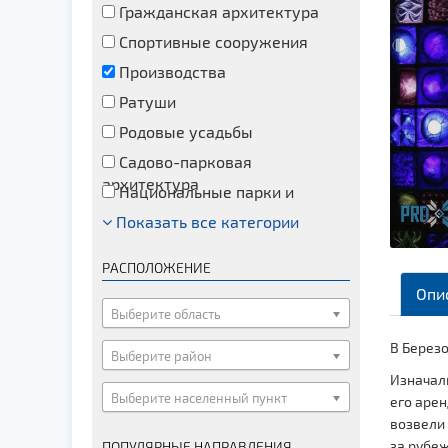
Гражданская архитектура
Спортивные сооружения
Производства
Ратуши
Родовые усадьбы
Садово-парковая
архитектура
Национальные парки и
заказники
Показать все категории
Озера и водоемы
Памятники
РАСПОЛОЖЕНИЕ
Памятники археологии
Опи
Памятники геодезии
Выберите область
Памятники природы
В Березо
Выберите район
Памятники известным людям
Изначаль
Выберите населенный пункт
Церкви
его арен
возвели 
Монастыри
за рубеж
ПОПУЛЯРНЫЕ НАПРАВЛЕНИЯ