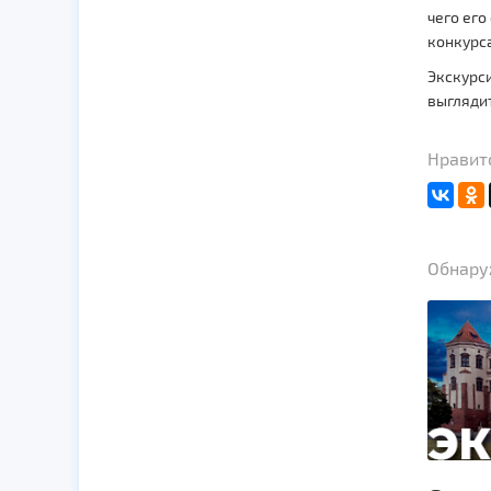
чего его
конкурса
Экскурси
выглядит
Нравит
Обнаруж