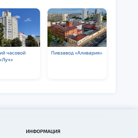
ий часовой
Пивзавод «Аливария»
«Булочн
«Луч»
кондите
компани
ИНФОРМАЦИЯ