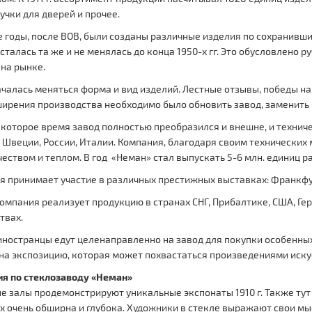
учки для дверей и прочее.
 годы, после ВОВ, были созданы различные изделия по сохранивш
сталась та же и не менялась до конца 1950-х гг. Это обусловлено
на рынке.
ачалась меняться форма и вид изделий. Лестные отзывы, победы на 
ирения производства необходимо было обновить завод, заменить 
которое время завод полностью преобразился и внешне, и техниче
 Швеции, России, Италии. Компания, благодаря своим технических
еством и теплом. В год «Неман» стал выпускать 5-6 млн. единиц р
я принимает участие в различных престижных выставках: Франкфур
омпания реализует продукцию в странах СНГ, Прибалтике, США, Гер
твах.
ностранцы едут целенаправленно на завод для покупки особенных 
на экспозицию, которая может похвастаться произведениями искусс
ия по стеклозаводу «Неман»
е залы продемонстрируют уникальные экспонаты 1910 г. Также ту
х очень обширна и глубока. Художники в стекле выражают свои мыс