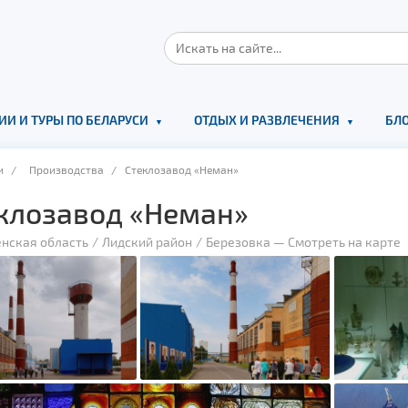
ИИ И ТУРЫ ПО БЕЛАРУСИ
ОТДЫХ И РАЗВЛЕЧЕНИЯ
БЛО
и
/
Производства
/ Стеклозавод «Неман»
клозавод «Неман»
енская область
Лидский район
Березовка
—
Смотреть на карте