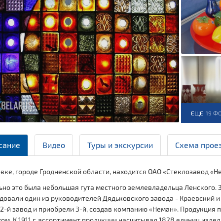
ЕЩЕ
19 Ф
сание
Видео
Туры и экскурсии
Схема прое
вке, городе Гродненской области, находится ОАО «Стеклозавод «Не
но это была небольшая гута местного землевладельца Ленского. З
довали один из руководителей Дядьковского завода - Краевский и 
2-й завод и приобрели 3-й, создав компанию «Неман». Продукция п
ом. К 1911 г. ассортимент продукции насчитывал 1828 единиц изде