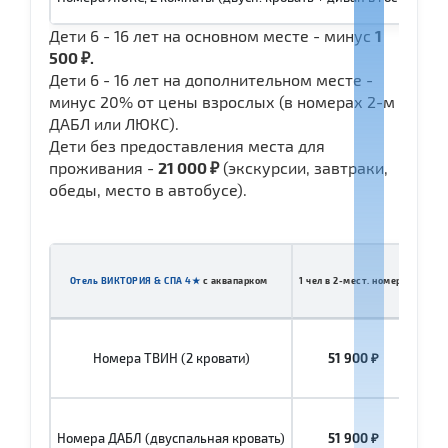
Дети 6 - 16 лет на основном месте - минус
1
500 ₽.
Дети 6 - 16 лет на дополнительном месте -
минус 20% от цены взрослых (в номерах 2-м
ДАБЛ или ЛЮКС).
Дети без предоставления места для
проживания -
21 000 ₽
(экскурсии, завтраки,
обеды, место в автобусе).
Отель ВИКТОРИЯ & СПА 4★
с аквапарком
1 чел в 2-мест. номере
1 чел
Номера ТВИН (2 кровати)
51 900 ₽
Номера ДАБЛ (двуспальная кровать)
51 900 ₽