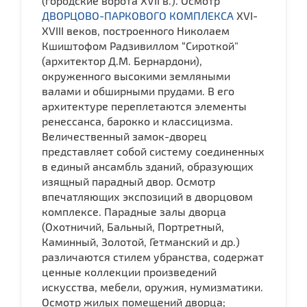
(городские ворота XVII в.). Осмотр
ДВОРЦОВО-ПАРКОВОГО КОМПЛЕКСА
XVI-
XVIII веков, построенного Николаем
Кшиштофом Радзивиллом “Сироткой”
(архитектор Д.М. Бернардони),
окруженного высокими земляными
валами и обширными прудами. В его
архитектуре переплетаются элементы
ренессанса, барокко и классицизма.
Величественный замок-дворец
представляет собой систему соединенных
в единый ансамбль зданий, образующих
изящный парадный двор. Осмотр
впечатляющих экспозиций в дворцовом
комплексе. Парадные залы дворца
(Охотничий, Бальный, Портретный,
Каминный, Золотой, Гетманский и др.)
различаются стилем убранства, содержат
ценные коллекции произведений
искусства, мебели, оружия, нумизматики.
Осмотр жилых помещений дворца;