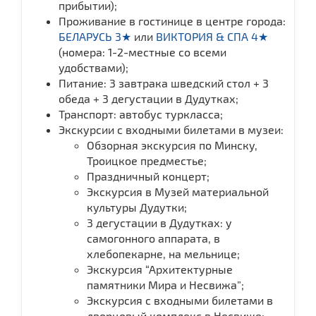
прибытии);
Проживание в гостинице в центре города:
БЕЛАРУСЬ 3★
или
ВИКТОРИЯ & СПА 4★
(номера: 1-2-местные со всеми
удобствами);
Питание: 3 завтрака шведский стол + 3
обеда + 3 дегустации в Дудутках;
Транспорт: автобус туркласса;
Экскурсии с входными билетами в музеи:
Обзорная экскурсия по Минску,
Троицкое предместье;
Праздничный концерт;
Экскурсия в Музей материальной
культуры Дудутки;
3 дегустации в Дудутках: у
самогонного аппарата, в
хлебопекарне, на мельнице;
Экскурсия “Архитектурные
памятники Мира и Несвижа”;
Экскурсия с входными билетами в
дворцовый комплекс в Несвиже;