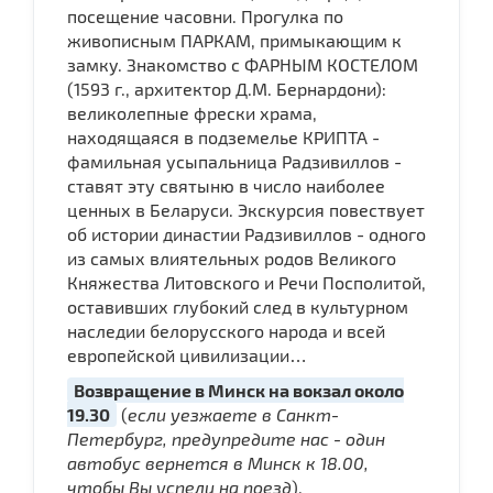
посещение часовни. Прогулка по
живописным ПАРКАМ, примыкающим к
замку. Знакомство с ФАРНЫМ КОСТЕЛОМ
(1593 г., архитектор Д.М. Бернардони):
великолепные фрески храма,
находящаяся в подземелье КРИПТА -
фамильная усыпальница Радзивиллов -
ставят эту святыню в число наиболее
ценных в Беларуси. Экскурсия повествует
об истории династии Радзивиллов - одного
из самых влиятельных родов Великого
Княжества Литовского и Речи Посполитой,
оставивших глубокий след в культурном
наследии белорусского народа и всей
европейской цивилизации…
Возвращение в Минск на вокзал около
19.30
(
если уезжаете в Санкт-
Петербург, предупредите нас - один
автобус вернется в Минск к 18.00,
чтобы Вы успели на поезд
).