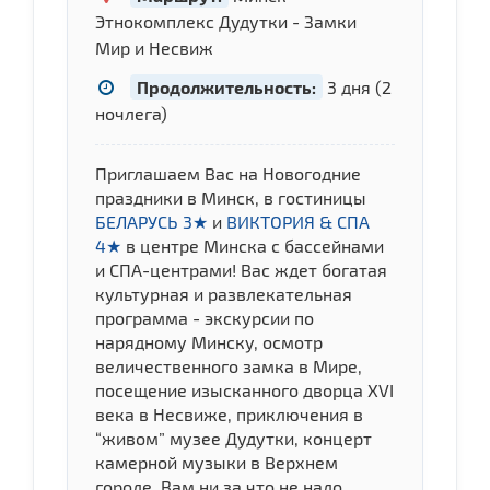
Этнокомплекс Дудутки - Замки
Мир и Несвиж
Продолжительность:
3 дня (2
ночлега)
Приглашаем Вас на Новогодние
праздники в Минск, в гостиницы
БЕЛАРУСЬ 3★
и
ВИКТОРИЯ & СПА
4★
в центре Минска с бассейнами
и СПА-центрами! Вас ждет богатая
культурная и развлекательная
программа - экскурсии по
нарядному Минску, осмотр
величественного замка в Мире,
посещение изысканного дворца XVI
века в Несвиже, приключения в
“живом” музее Дудутки, концерт
камерной музыки в Верхнем
городе. Вам ни за что не надо