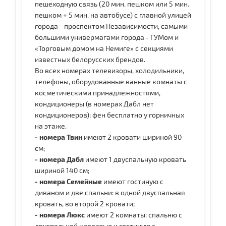
пешеходную связь (20 мин. пешком или 5 мин.
пешком + 5 мин. на автобусе) с главной улицей
города - проспектом Независимости, самыми
большими универмагами города - ГУМом и
«Торговым домом на Немиге» с секциями
известных белорусских брендов.
Во всех номерах телевизоры, холодильники,
телефоны, оборудованные ванные комнаты с
косметическими принадлежностями,
кондиционеры (в номерах Дабл нет
кондиционеров); фен бесплатно у горничных
на этаже.
- номера Твин
имеют 2 кровати шириной 90
см;
- номера Дабл
имеют 1 двуспальную кровать
шириной 140 см;
- номера Семейные
имеют гостиную с
диваном и две спальни: в одной двуспальная
кровать, во второй 2 кровати;
- номера Люкс
имеют 2 комнаты: спальню с
двуспальной кроватью и гостиную с