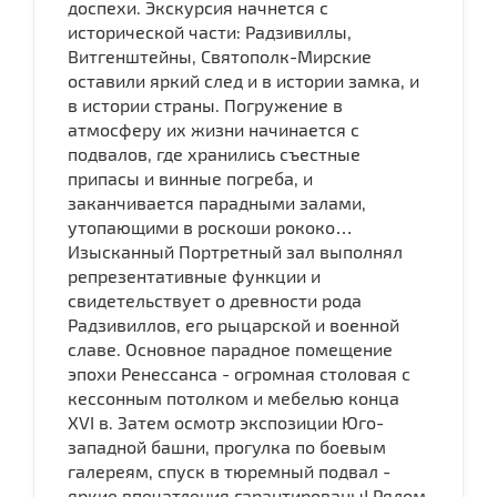
доспехи. Экскурсия начнется с
исторической части: Радзивиллы,
Витгенштейны, Святополк-Мирские
оставили яркий след и в истории замка, и
в истории страны. Погружение в
атмосферу их жизни начинается с
подвалов, где хранились съестные
припасы и винные погреба, и
заканчивается парадными залами,
утопающими в роскоши рококо…
Изысканный Портретный зал выполнял
репрезентативные функции и
свидетельствует о древности рода
Радзивиллов, его рыцарской и военной
славе. Основное парадное помещение
эпохи Ренессанса - огромная столовая с
кессонным потолком и мебелью конца
XVI в. Затем осмотр экспозиции Юго-
западной башни, прогулка по боевым
галереям, спуск в тюремный подвал -
яркие впечатления гарантированы! Рядом