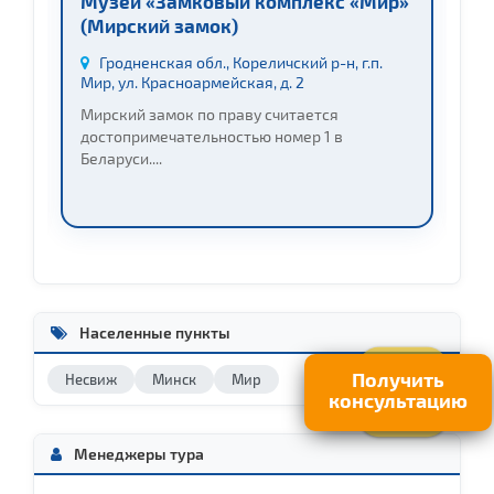
Музей «Замковый комплекс «Мир»
Н
(Мирский замок)
к
Н
Гродненская обл., Кореличский р-н, г.п.
Мир, ул. Красноармейская, д. 2
у
Мирский замок по праву считается
достопримечательностью номер 1 в
Н
Беларуси....
д
Населенные пункты
Получить
Несвиж
Минск
Мир
консультацию
Менеджеры тура