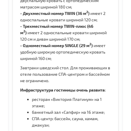
двуспальную кровать c ортопедическим
матрасом шириной 180 см;
2
- Двухместный номер TWIN (36 м
)
имеет 2
односпальные кровати шириной 120 см;
- Трехместный номер TWIN-плюс (46
2
м
)
имеет 2 односпальные кровати шириной
120 см и диван шириной 170 см;
2
- Одноместный номер SINGLE (29 м
)
имеет
удобную широкую ортопедическую кровать
шириной 160 см;
Завтраки шведский стол. Для проживающих в
отеле пользование СПА-центром и бассейном
не ограничено.
Инфраструктура гостиницы очень развита:
ресторан «Виктория Платинум» на 1
этаже;
банкетный зал «Сапфир» на 16 этаже;
СПА-центр: бассейн, сауна, хамам,
джакузи;