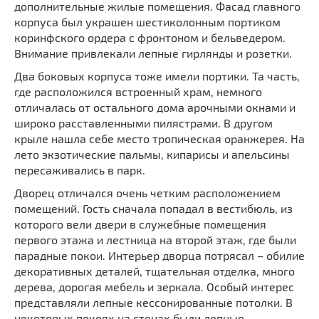
дополнительные жилые помещения. Фасад главного
корпуса был украшен шестиколонным портиком
коринфского ордера с фронтоном и бельведером.
Внимание привлекали лепные гирлянды и розетки.
Два боковых корпуса тоже имели портики. Та часть,
где расположился встроенный храм, немного
отличалась от остального дома арочными окнами и
широко расставленными пилястрами. В другом
крыле нашла себе место тропическая оранжерея. На
лето экзотические пальмы, кипарисы и апельсины
пересаживались в парк.
Дворец отличался очень четким расположением
помещений. Гость сначала попадал в вестибюль, из
которого вели двери в служебные помещения
первого этажа и лестница на второй этаж, где были
парадные покои. Интерьер дворца потрясал – обилие
декоративных деталей, тщательная отделка, много
дерева, дорогая мебель и зеркала. Особый интерес
представляли лепные кессонированные потолки. В
некоторых покоях на стенах были лепные