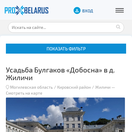
ВХОД
ПОКАЗАТЬ ФИЛЬТР
Усадьба Булгаков «Добосна» в д.
Жиличи
Могилевская область
Кировский район
Жиличи
—
Смотреть на карте
Музеи
Замки и дворцы
Военная история
Гражданская архитектура