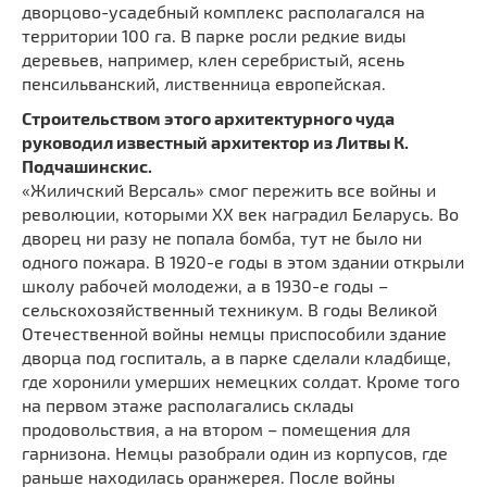
дворцово-усадебный комплекс располагался на
территории 100 га. В парке росли редкие виды
деревьев, например, клен серебристый, ясень
пенсильванский, лиственница европейская.
Строительством этого архитектурного чуда
руководил известный архитектор из Литвы К.
Подчашинскис.
«Жиличский Версаль» смог пережить все войны и
революции, которыми XX век наградил Беларусь. Во
дворец ни разу не попала бомба, тут не было ни
одного пожара. В 1920-е годы в этом здании открыли
школу рабочей молодежи, а в 1930-е годы –
сельскохозяйственный техникум. В годы Великой
Отечественной войны немцы приспособили здание
дворца под госпиталь, а в парке сделали кладбище,
где хоронили умерших немецких солдат. Кроме того
на первом этаже располагались склады
продовольствия, а на втором – помещения для
гарнизона. Немцы разобрали один из корпусов, где
раньше находилась оранжерея. После войны