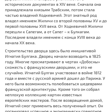
Мечети
исторических документах в XIV веке. Сначала она
Выберите направление
принадлежала князьям Трабским, потом стала
Синагоги
частью владений Ходкевичей. Этот знатный род
Часовни
владел имением Жиличи со второй половины XV и до
Кирхи
первой половины XVII века. От Ходкевичей Жиличи
перешли к Сапегам, а от Сапег – к Булкагам.
Кладбище
Последние владели имением с конца XVIII века до
Культурные центры
начала XX века.
Театры
Строительство дворца здесь было инициативой
Галереи
Игнатия Булгака. Дворец начали возводить в 1825
году. Многие просматривают в чертах «Добосны»
Концертные залы
схожесть с французскими дворцами, и это не
случайно. Игнатий Булгак участвовал в войне 1812
года и вместе с русской армией дошел до Парижа. У
него была возможность полюбоваться шедеврами
французской архитектуры. Кроме того он собрал
неплохую коллекцию картин известных
европейских мастеров. После возвращения домой,
Игнатий смог применить весь полученный опыт. Он
организовал успешное и экономически грамотное