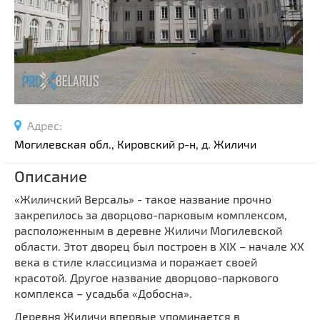
Спортивные сооружения
Производства
Ратуши
Родовые усадьбы
Садово-парковая архитектура
Национальные парки и заказники
Адрес:
Озера и водоемы
Могилевская обл., Кировский р-н, д. Жиличи
Памятники
Описание
Памятники археологии
«Жиличский Версаль» - такое название прочно
Памятники геодезии
Выберите область
закрепилось за дворцово-парковым комплексом,
Памятники природы
расположенным в деревне Жиличи Могилевской
Выберите район
Памятники известным людям
области. Этот дворец был построен в XIX – начале XX
века в стиле классицизма и поражает своей
Выберите населенный пункт
Церкви
красотой. Другое название дворцово-паркового
Монастыри
комплекса – усадьба «Добосна».
Костелы
Деревня Жиличи впервые упоминается в