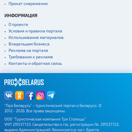
Прокат снаряжения
ИНФОРМАЦИЯ
О проекте
Условия и правила портала
Использование материалов
Владельцам бизнеса
Реклама на портале
Требования к рекламе
Контакты и обратная связь
"Про Беларусь" - туристический портал о Беларуси. ©
2012 - 2026. Все права защищены.
ООО "Туристическая компания Три Столицы"
УНП 291537723. Свидетельство о гос. регистрации № 291537723,
выдано Администрацией Ленинского р-на г. Бреста.