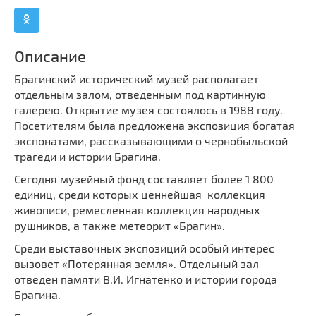
Мечети
Выберите направление
Синагоги
Часовни
Описание
Кирхи
Брагинский исторический музей располагает
отдельным залом, отведенным под картинную
Кладбище
галерею. Открытие музея состоялось в 1988 году.
Культурные центры
Посетителям была предложена экспозиция богатая
Театры
экспонатами, рассказывающими о чернобыльской
трагеди и истории Брагина.
Галереи
Сегодня музейный фонд составляет более 1 800
Концертные залы
единиц, среди которых ценнейшая коллекция
живописи, ремесленная коллекция народных
рушников, а также метеорит «Брагин».
Среди выставочных экспозиций особый интерес
вызовет «Потерянная земля». Отдельный зал
отведен памяти В.И. Игнатенко и истории города
Брагина.