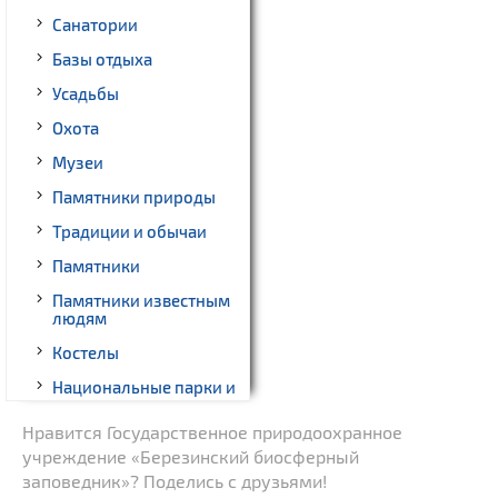
Санатории
Базы отдыха
Усадьбы
Охота
Музеи
Памятники природы
Традиции и обычаи
Памятники
Памятники известным
людям
Костелы
Национальные парки и
заказники
Нравится Государственное природоохранное
Начало и окончание
учреждение «Березинский биосферный
экскурсий: г. Минск
заповедник»? Поделись с друзьями!