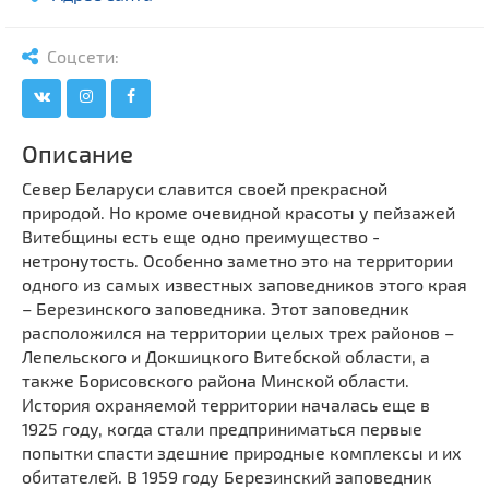
Мечети
Выберите направление
Синагоги
Соцсети:
Часовни
Кирхи
Кладбище
Описание
Культурные центры
Север Беларуси славится своей прекрасной
Театры
природой. Но кроме очевидной красоты у пейзажей
Витебщины есть еще одно преимущество -
Галереи
нетронутость. Особенно заметно это на территории
Концертные залы
одного из самых известных заповедников этого края
– Березинского заповедника. Этот заповедник
расположился на территории целых трех районов –
Лепельского и Докшицкого Витебской области, а
также Борисовского района Минской области.
История охраняемой территории началась еще в
1925 году, когда стали предприниматься первые
попытки спасти здешние природные комплексы и их
обитателей. В 1959 году Березинский заповедник