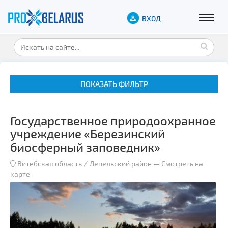
ВХОД
ПОКАЗАТЬ ФИЛЬТР
Государственное природоохранное
учреждение «Березинский
биосферный заповедник»
Витебская область
Лепельский район
—
Смотреть на
Музеи
карте
Замки и дворцы
Военная история
Гражданская архитектура