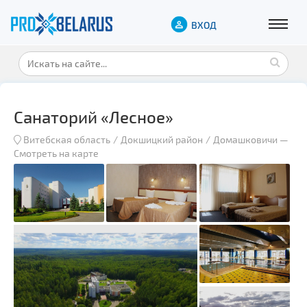
ВХОД
Санаторий «Лесное»
Витебская область
Докшицкий район
Домашковичи
—
Смотреть на карте