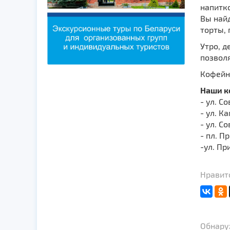
напитко
Вы найд
торты, 
Утро, д
позволя
Кофейн
Наши к
- ул. С
- ул. К
- ул. С
- пл. П
-ул. Пр
Нравитс
Обнаруж