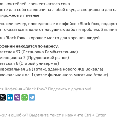
в, коктейлей, свежеотжатого сока.
ете для себя сэндвичи на любой вкус, а специально для 
пирожное и печенье.
ень или вечер, проведенные в кофейне «Black fox», пода
т оказаться в дали от насущных забот и проблем. Заглянит
я «Black fox»– хорошее место для хороших людей.
офейни находятся по адресу:
оветская 97 (Остановка Рембыттехника)
аменщикова 3 (Прудковский рынок)
оветская 6 (Старый универмаг)
ривокзальная 2а (1 этаж, здание нового ЖД Вокзала)
ивокзальная пл. 1 (возле фирменного магазина Атлант)
я Кофейня «Black fox»? Поделись с друзьями!
или ошибку? Выделите текст и нажмите Ctrl + Enter