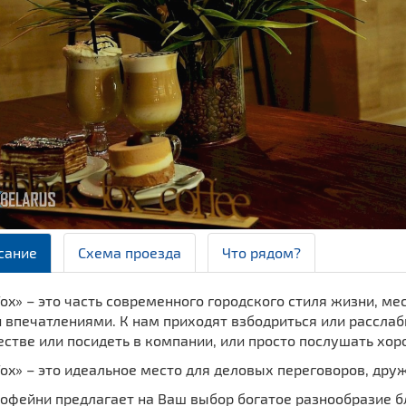
сание
Схема проезда
Что рядом?
fox» – это часть современного городского стиля жизни, м
впечатлениями. К нам приходят взбодриться или расслаби
естве или посидеть в компании, или просто послушать хо
fox» – это идеальное место для деловых переговоров, дру
офейни предлагает на Ваш выбор богатое разнообразие бл