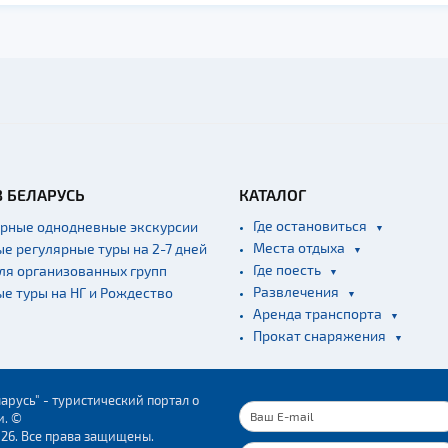
В БЕЛАРУСЬ
КАТАЛОГ
Где остановиться
ярные однодневные экскурсии
Места отдыха
ые регулярные туры на 2-7 дней
Где поесть
для организованных групп
Развлечения
ые туры на НГ и Рождество
Аренда транспорта
Прокат снаряжения
арусь" - туристический портал о
и. ©
026. Все права защищены.