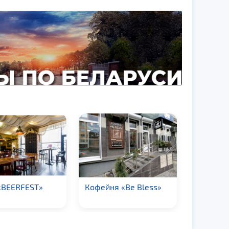
«BEERFEST»
Кофейня «Be Bless»
Кафе-ба
Холостя