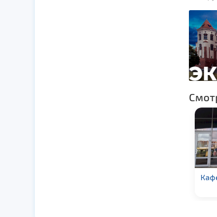
Смот
Кафе «Берлога»
Каф