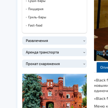
Суши-бары
Пиццерия
Гриль-бары
Fast-food
Развлечения
Аренда транспорта
Прокат снаряжения
Опи
«Black 
новыми 
одиноч
«Black 
Меню к