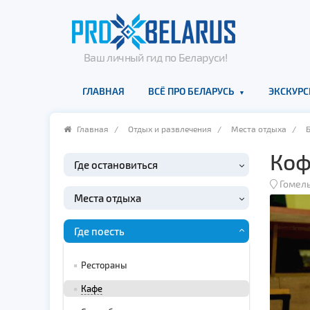
Ваш личный гид по Беларуси!
ГЛАВНАЯ
ВСЁ ПРО БЕЛАРУСЬ
ЭКСКУРС
Главная
/
Отдых и развлечения
/
Места отдыха
/
Коф
Где остановиться
Гомель
Места отдыха
Где поесть
Рестораны
Кафе