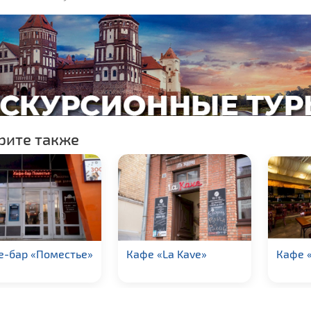
рите также
е-бар «Поместье»
Кафе «La Kave»
Кафе 