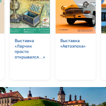
Выставка
Выставка
«Ларчик
«Автоэпоха»
просто
открывался…»