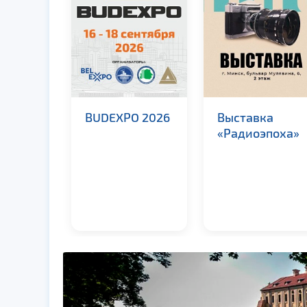
ка
BUDEXPO 2026
Выставка
«Радиоэпоха»
билей
ж Дэй»