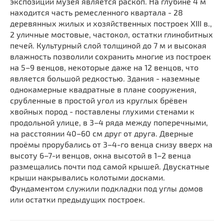
экспозиции музея является раскоп. На глубине 4 м
находится часть ремесленного квартала - 28
деревянных жилых и хозяйственных построек XIII в.,
2 уличные мостовые, частокол, остатки глинобитных
печей. Культурный слой толщиной до 7 м и высокая
влажность позволили сохранить многие из построек
на 5–9 венцов, некоторые даже на 12 венцов, что
является большой редкостью. Здания - наземные
однокамерные квадратные в плане сооружения,
срубленные в простой угол из круглых брёвен
хвойных пород - поставлены глухими стенами к
продольной улице, в 3–4 ряда между поперечными,
на расстоянии 40–60 см друг от друга. Дверные
проёмы прорубались от 3–4-го венца снизу вверх на
высоту 6–7-и венцов, окна высотой в 1–2 венца
размещались почти под самой крышей. Двускатные
крыши накрывались колотыми досками.
Фундаментом служили подкладки под углы домов
или остатки предыдущих построек.