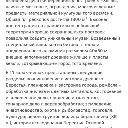
выявлены десятки деревянных построек XI–XIII вв.,
уличные мостовые, ограждения, многочисленные
предметы материальной культуры того времени.
Общая пл. раскопок достигла 1800 м². Высокая
концентрация на сравнительно небольшой
территории хорошо сохранившихся построек
позволила создать уникальный музей. Возведённый
специальный павильон из бетона, стекла и
анодированного алюминия размером 40х60 м
внешне напоминает древнее жилище и пласты
земли, «открывающие» город того времени.
В 14 залах-нишах представлены следующие
разделы: возникновение и история древнего
Берестья, планировка и застройка города, ремёсла -
обработка железа и цветных металлов, косторезное
и кожевенное дело, прядение и ткачество,
гончарное дело и деревообработка; земледелие,
животноводство, охота и рыболовство, торговля,
культура; реконструкция жилища берестянина (XIII
в.), история исследования Берестья. Основой