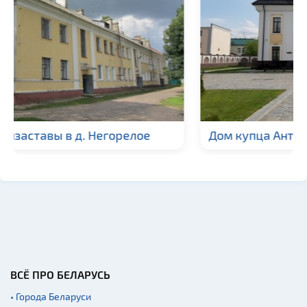
Пассажирские
перевозки
Прокат спортивного и
туристического
снаряжения
Fast-food
Гражданская
архитектура
Дом купца Антошкевича в г. Могилев
Церкви
Музеи
Галереи
Памятники природы
Производства
Военная история
Мастер-классы
ВСЁ ПРО БЕЛАРУСЬ
Квесты
• Города Беларуси
Новости