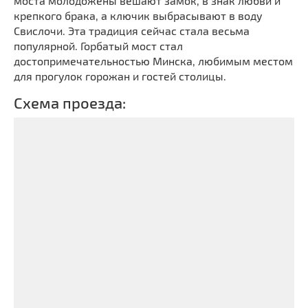
моста молодожены вешают замок, в знак любви и
Мечети
Выберите направление
крепкого брака, а ключик выбрасывают в воду
Синагоги
Свислочи. Эта традиция сейчас стала весьма
популярной. Горбатый мост стал
Часовни
достопримечательностью Минска, любимым местом
Кирхи
для прогулок горожан и гостей столицы.
Кладбище
Схема проезда:
Культурные центры
Театры
Галереи
Концертные залы