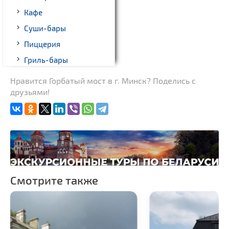
Кафе
Суши-бары
Пиццерия
Гриль-бары
Кинотеатры
Нравится Горбатый мост в г. Минск? Поделись с
друзьями!
Театры
Ночные клубы
Боулинг
Бильярд
Казино
Торговые центры,
Смотрите также
универмаги
Фирменные магазины,
бутики
Прокат авто