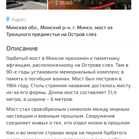
Спортивные сооружения
Производства
Адрес:
Ратуши
Минская обл., Минский р-н, г. Минск, мост из
Родовые усадьбы
Троицкого предместья на Остров слез
Садово-парковая архитектура
Описание
Национальные парки и заказники
Горбатый мост в Минске проложен к памятнику
Озера и водоемы
афганцам, расположенному на Острове слез. Там в
Памятники
90-е годы установили мемориальный комплекс в
Памятники археологии
память о погибших воинах. Мост был построен в
1964 году. Столь странное название досталось мосту
Памятники геодезии
Выберите область
из-за его формы. Длина моста составляет 51,4
Памятники природы
метра, а ширина – 6 метров.
Выберите район
Памятники известным людям
Мост стал своеобразным символом между мирным
Выберите населенный пункт
Церкви
настоящим и военным прошлым. Сооружение
соединяет живых и тех, кто отдал жизни в прошлом.
Монастыри
Как и во многих странах мира на перила Горбатого
Костелы