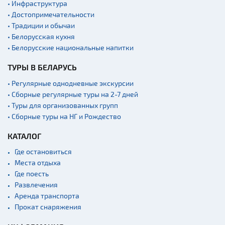
• Инфраструктура
• Достопримечательности
Спортинг-клубы и тиры
• Традиции и обычаи
Ратуши
• Белорусская кухня
Родовые усадьбы
• Белорусские национальные напитки
Садово-парковая
ТУРЫ В БЕЛАРУСЬ
архитектура
• Регулярные однодневные экскурсии
Памятники
• Сборные регулярные туры на 2-7 дней
Памятники известным
• Туры для организованных групп
людям
• Сборные туры на НГ и Рождество
Кладбище
КАТАЛОГ
Монастыри
Где остановиться
Костелы
Места отдыха
Культурные центры
Где поесть
Развлечения
Театры
Аренда транспорта
Концертные залы
Прокат снаряжения
Начало и окончание