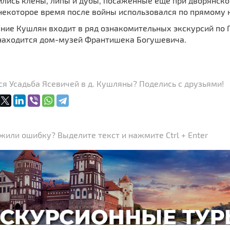
лись клены, липы и дубы, посаженные еще при дворянско
некоторое время после войны использовался по прямому 
ние Кушлян входит в ряд ознакомительных экскурсий по 
находится дом-музей Франтишека Богушевича.
я Усадьба Ясевичей в д. Кушляны? Поделись с друзьями!
или ошибку? Выделите текст и нажмите Ctrl + Enter