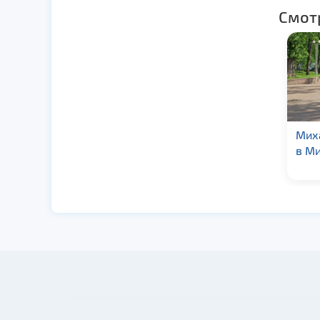
Смот
Охотничий домик
Мих
князя Паскевича в д.
в М
Кореневка