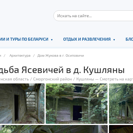
ИИ И ТУРЫ ПО БЕЛАРУСИ
ОТДЫХ И РАЗВЛЕЧЕНИЯ
БЛО
и
/
Архитектура
/ Дом Жукова в г. Осиповичи
дьба Ясевичей в д. Кушляны
енская область
Сморгонский район
Кушляны
—
Смотреть на кар