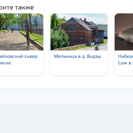
рите также
айловский сквер
Мельница в д. Видзы
Набер
инске
Сож в 