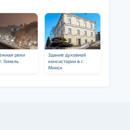
ежная реки
Здание духовной
Ворота 
г. Гомель
консистории в г.
Минска
Минск