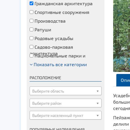
Гражданская архитектура
Спортивные сооружения
Производства
Ратуши
Родовые усадьбы
Садово-парковая
архитектура
Национальные парки и
заказники
Показать все категории
Озера и водоемы
Памятники
РАСПОЛОЖЕНИЕ
Опи
Памятники археологии
Памятники геодезии
Выберите область
Усадеб
Памятники природы
больши
Выберите район
Памятники известным людям
сегодня
Выберите населенный пункт
Церкви
Пейзаж
делили
Монастыри
ПОПУЛЯРНЫЕ НАПРАВЛЕНИЯ