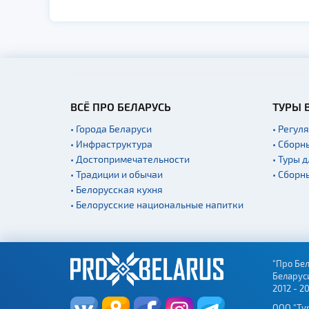
ВСЁ ПРО БЕЛАРУСЬ
ТУРЫ 
• Города Беларуси
• Регул
• Инфраструктура
• Сборн
• Достопримечательности
• Туры 
• Традиции и обычаи
• Сборн
• Белорусская кухня
• Белорусские национальные напитки
"Про Бел
Беларус
2012 - 2
ООО "Ту