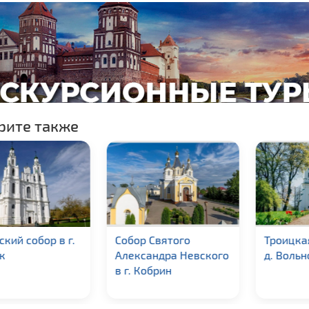
рите также
р Святого
Троицкая церковь в
Церко
ксандра Невского
д. Вольно
Георги
 Кобрин
Жиров