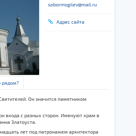
sobormogilev@mail.ru
Адрес сайта
о рядом?
Святителей. Он значится памятником
ри входа с разных сторон. Именуют храм в
анна Златоуста.
иннадцать лет под патронажем архитектора