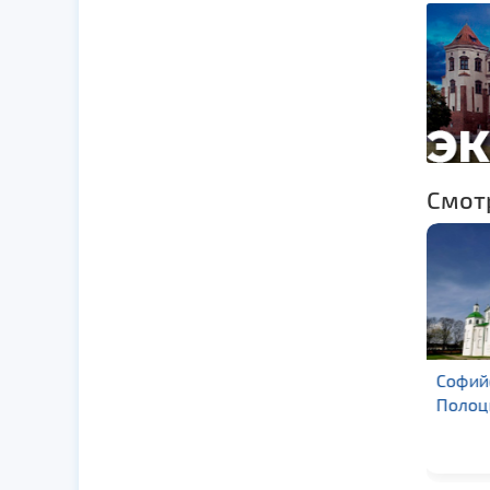
Смот
Софийский собор в г.
Собо
Полоцк
Але
в г.