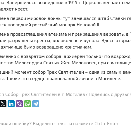
а. Завершилось возведение в 1914 г. Церковь венчает се
вляет крест.
мена первой мировой войны тут замещался штаб Ставки гл
лся последний российский монарх Николай
II
.
ена провозглашения атеизма и прекращения веровать, в 19
ли разрушены кресты, колокольня и купола. Здесь откры
 святилище было возвращено христианам.
еменно с возвратом собора, архиерей только что возрож
чество Милосердия Святых Жен Мироносец при святилище
ешний момент собор Трех Святителей – одна из самых ва
ы. Также это сердце православной жизни в Могилеве.
я Собор Трёх Святителей в г. Могилев? Поделись с друзья
или ошибку? Выделите текст и нажмите Ctrl + Enter