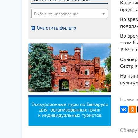
Калинин
Костелы
предста
Мечети
Выберите направление
Во вре
Синагоги
появля
Очистить фильтр
Часовни
Во врем
Кирхи
этом бы
1989 г.
Кладбище
Одновр
Культурные центры
Сестри
Театры
На нын
Галереи
культур
Концертные залы
Нравитс
Обнаруж