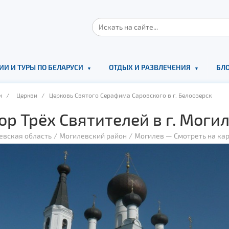
ИИ И ТУРЫ ПО БЕЛАРУСИ
ОТДЫХ И РАЗВЛЕЧЕНИЯ
БЛО
и
/
Церкви
/ Церковь Святого Серафима Саровского в г. Белоозерск
ор Трёх Святителей в г. Моги
евская область
Могилевский район
Могилев
—
Смотреть на ка