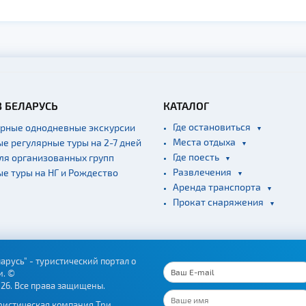
В БЕЛАРУСЬ
КАТАЛОГ
Где остановиться
ярные однодневные экскурсии
Места отдыха
ые регулярные туры на 2-7 дней
Где поесть
для организованных групп
Развлечения
ые туры на НГ и Рождество
Аренда транспорта
Прокат снаряжения
арусь" - туристический портал о
и. ©
026. Все права защищены.
ристическая компания Три