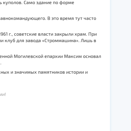
мь куполов. Само здание по форме
авнокомандующего. В это время тут часто
61 г., советские власти закрыли храм. При
ли клуб для завода «Строммашина». Лишь в
денной Могилевской епархии Максим основал
.
жных и значимых памятников истории и
ми!