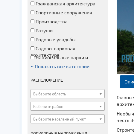
Гражданская архитектура
Спортивные сооружения
Производства
Ратуши
Родовые усадьбы
Садово-парковая
архитектура
Национальные парки и
заказники
Показать все категории
Озера и водоемы
Памятники
РАСПОЛОЖЕНИЕ
Опи
Памятники археологии
Памятники геодезии
Выберите область
Главны
Памятники природы
архитек
Выберите район
Памятники известным людям
Необычн
Выберите населенный пункт
Церкви
честь 3
Монастыри
Строите
ПОПУЛЯРНЫЕ НАПРАВЛЕНИЯ