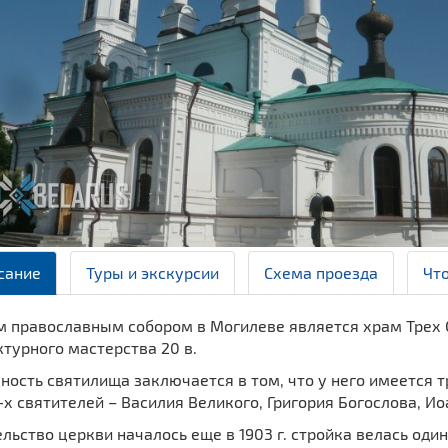
сание
Туры и экскурсии
Схема проезда
Чт
м православным собором в Могилеве является храм Трех 
турного мастерства 20 в.
ость святилища заключается в том, что у него имеется т
-х святителей – Василия Великого, Григория Богослова, Ио
льство церкви началось еще в 1903 г. стройка велась од