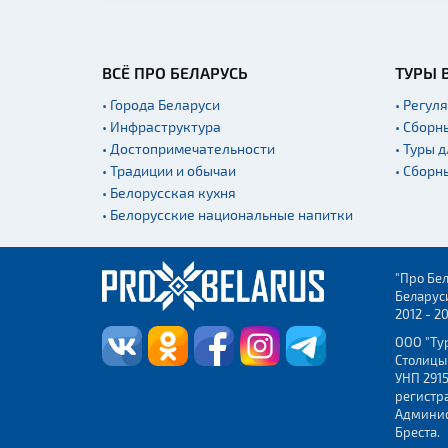
ВСЁ ПРО БЕЛАРУСЬ
ТУРЫ 
• Города Беларуси
• Регул
• Инфраструктура
• Сборн
• Достопримечательности
• Туры 
• Традиции и обычаи
• Сборн
• Белорусская кухня
• Белорусские национальные напитки
"Про Бел
Беларус
2012 - 2
ООО "Ту
Столицы
УНП 2915
регистр
Админис
Бреста.