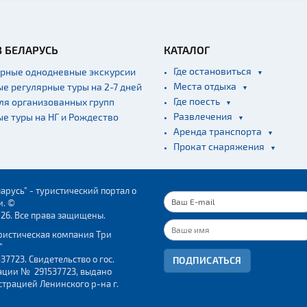
В БЕЛАРУСЬ
КАТАЛОГ
Где остановиться
ярные однодневные экскурсии
Места отдыха
ые регулярные туры на 2-7 дней
Где поесть
для организованных групп
Развлечения
ые туры на НГ и Рождество
Аренда транспорта
Прокат снаряжения
арусь" - туристический портал о
и. ©
026. Все права защищены.
ристическая компания Три
"
37723. Свидетельство о гос.
ПОДПИСАТЬСЯ
ации № 291537723, выдано
трацией Ленинского р-на г.