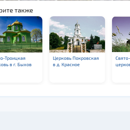
рите также
то-Троицкая
Церковь Покровская
Свято
овь в г. Быхов
в д. Красное
церков