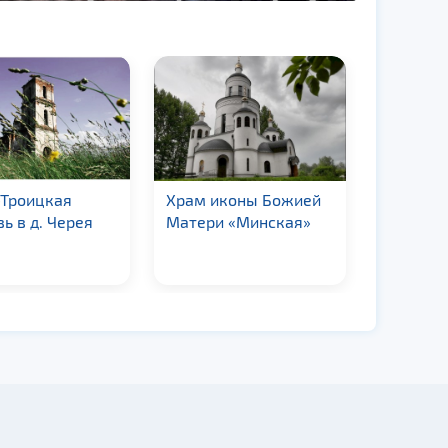
-Троицкая
Храм иконы Божией
Церковь
ь в д. Черея
Матери «Минская»
Михаила
д. Земби