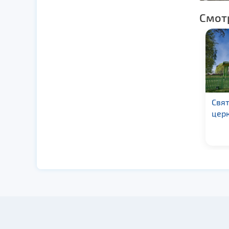
Смот
Софийский собор в г.
Свя
Полоцк
церк