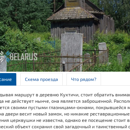
сание
Схема проезда
Что рядом?
дывая маршрут в деревню Кухтичи, стоит обратить вниман
да не действует нынче, она является заброшенной. Расп
ется своими пустыми глазницами-окнами, покрывшейся м
а двери весит новый замок, но никакие реставрационные 
ения церквушки не известна, однако ее посещение стоит 
еский объект сохранил свой загадочный и таинственный о