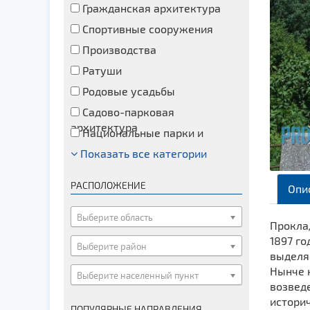
Гражданская архитектура
Спортивные сооружения
Производства
Ратуши
Родовые усадьбы
Садово-парковая
архитектура
Национальные парки и
заказники
Показать все категории
Озера и водоемы
Памятники
РАСПОЛОЖЕНИЕ
Опи
Памятники археологии
Памятники геодезии
Выберите область
Прокла
Памятники природы
1897 го
Выберите район
выделя
Памятники известным людям
Нынче н
Выберите населенный пункт
Церкви
возвед
Монастыри
историч
ПОПУЛЯРНЫЕ НАПРАВЛЕНИЯ