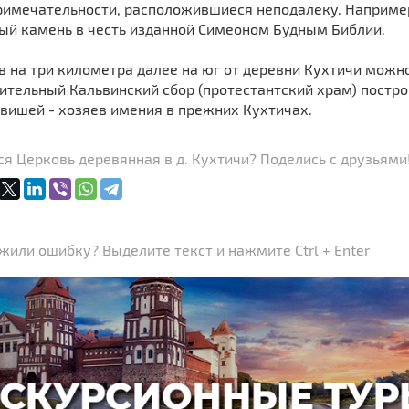
римечательности, расположившиеся неподалеку. Например
ый камень в честь изданной Симеоном Будным Библи
 на три километра далее на юг от деревни Кухтичи можн
ительный Кальвинский сбор (протестантский храм) постро
вишей - хозяев имения в прежних Кухтичах.
я Церковь деревянная в д. Кухтичи? Поделись с друзьями
или ошибку? Выделите текст и нажмите Ctrl + Enter