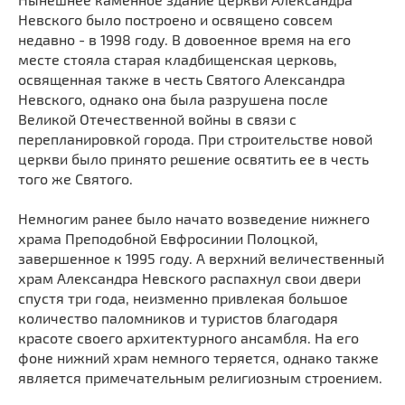
Мечети
Выберите направление
Невского было построено и освящено совсем
недавно - в 1998 году. В довоенное время на его
Синагоги
месте стояла старая кладбищенская церковь,
Часовни
освященная также в честь Святого Александра
Кирхи
Невского, однако она была разрушена после
Великой Отечественной войны в связи с
Кладбище
перепланировкой города. При строительстве новой
Культурные центры
церкви было принято решение освятить ее в честь
Театры
того же Святого.
Галереи
Немногим ранее было начато возведение нижнего
Концертные залы
храма Преподобной Евфросинии Полоцкой,
завершенное к 1995 году. А верхний величественный
храм Александра Невского распахнул свои двери
спустя три года, неизменно привлекая большое
количество паломников и туристов благодаря
красоте своего архитектурного ансамбля. На его
фоне нижний храм немного теряется, однако также
является примечательным религиозным строением.