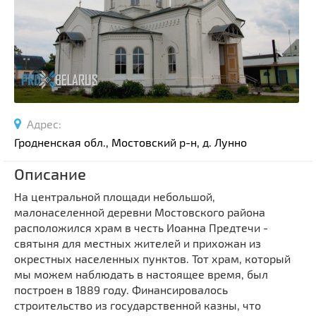
Спортивные сооружения
Производства
Ратуши
Родовые усадьбы
Садово-парковая архитектура
Национальные парки и заказники
Адрес:
Озера и водоемы
Гродненская обл., Мостовский р-н, д. Лунно
Памятники
Описание
Памятники археологии
На центральной площади небольшой,
Памятники геодезии
Выберите область
малонаселенной деревни Мостовского района
Памятники природы
расположился храм в честь Иоанна Предтечи -
Выберите район
Памятники известным людям
святыня для местных жителей и прихожан из
окрестных населенных пунктов. Тот храм, который
Выберите населенный пункт
Церкви
мы можем наблюдать в настоящее время, был
Монастыри
построен в 1889 году. Финансировалось
Костелы
строительство из государственной казны, что