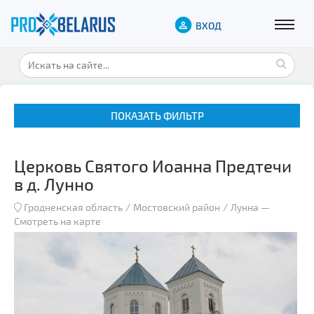
ВХОД
ПОКАЗАТЬ ФИЛЬТР
Церковь Святого Иоанна Предтечи
в д. Лунно
Гродненская область
Мостовский район
Лунна
—
Смотреть на карте
Музеи
Замки и дворцы
Военная история
Гражданская архитектура