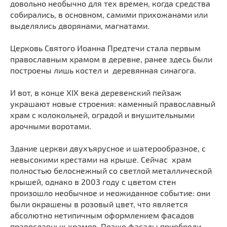
довольно необычно для тех времен, когда средства
Мечети
Выберите направление
собирались, в основном, самими прихожанами или
Синагоги
выделялись дворянами, магнатами.
Часовни
Церковь Святого Иоанна Предтечи стала первым
Кирхи
православным храмом в деревне, ранее здесь были
Кладбище
построены лишь костел и деревянная синагога.
Культурные центры
И вот, в конце XIX века деревенский пейзаж
Театры
украшают новые строения: каменный православный
Галереи
храм с колокольней, оградой и внушительными
арочными воротами.
Концертные залы
Здание церкви двухъярусное и шатерообразное, с
невысокими крестами на крыше. Сейчас храм
полностью белоснежный со светлой металлической
крышей, однако в 2003 году с цветом стен
произошло необычное и неожиданное событие: они
были окрашены в розовый цвет, что является
абсолютно нетипичным оформлением фасадов
православных храмов. Позже фасады приобрели