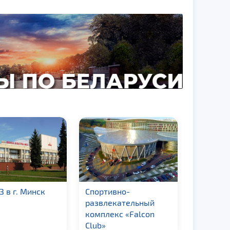
 в г. Минск
Спортивно-
Брестск
развлекательный
филарм
комплекс «Falcon
Club»