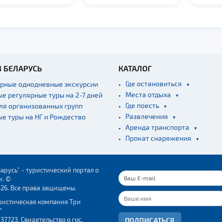
В БЕЛАРУСЬ
КАТАЛОГ
Где остановиться
ярные однодневные экскурсии
Места отдыха
ые регулярные туры на 2-7 дней
Где поесть
для организованных групп
Развлечения
ые туры на НГ и Рождество
Аренда транспорта
Прокат снаряжения
арусь" - туристический портал о
и. ©
026. Все права защищены.
ристическая компания Три
"
37723. Свидетельство о гос.
ПОДПИСАТЬСЯ