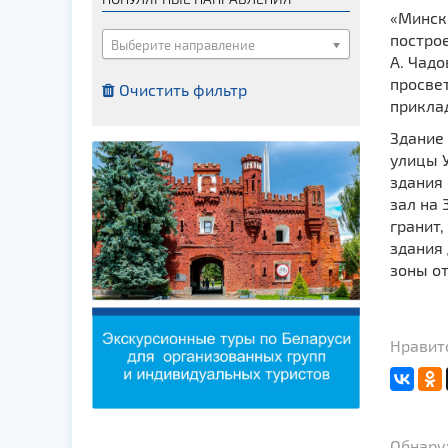
Костелы
«Минск»
построе
Мечети
Выберите направление
А. Чадо
Синагоги
просвет
Очистить фильтр
Часовни
приклад
Кирхи
Здание 
улицы 
Кладбище
здания
Культурные центры
зал на 
Театры
гранит
здания
Галереи
зоны о
Концертные залы
Нравит
Обнаруж