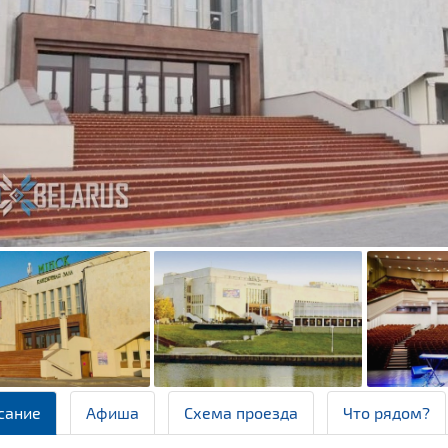
сание
Афиша
Схема проезда
Что рядом?