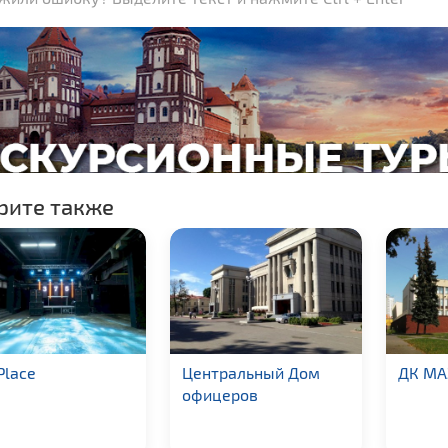
рите также
Place
Центральный Дом
ДК МАЗ
офицеров