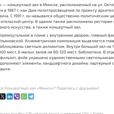
 — концертный зал в Минске, расположенный на ул. Октябр
н в 1987 г. как Дом политпросвещения по проекту архитект
вича. С 1991 г. он назывался общественно-политическим ц
ительский центр. В здании также расположены ресторан 
ного искусства, а также концертный зал.
прямоугольное в плане с внутренним двором, главный фа
Ульяновской. Асимметричная композиция выделяется глав
 облицованы светлым доломитом. Внутри большой зал на 1
300 мест, 6 малых залов на 80-120 мест, библиотека. В 
, фильзит, фойе украшено художественными светильника
 дополняют элементы ландшафтного дизайна: партерный с
тдыха.
ся Концертный зал «Минск»? Поделись с друзьями!
или ошибку? Выделите текст и нажмите Ctrl + Enter