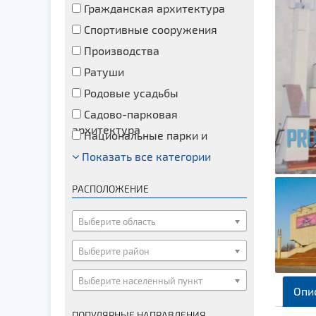
Гражданская архитектура
Спортивные сооружения
Производства
Ратуши
Родовые усадьбы
Садово-парковая
архитектура
Национальные парки и
заказники
Показать все категории
Озера и водоемы
Памятники
РАСПОЛОЖЕНИЕ
Памятники археологии
Памятники геодезии
Выберите область
Памятники природы
Выберите район
Памятники известным людям
Выберите населенный пункт
Церкви
Опи
Монастыри
ПОПУЛЯРНЫЕ НАПРАВЛЕНИЯ