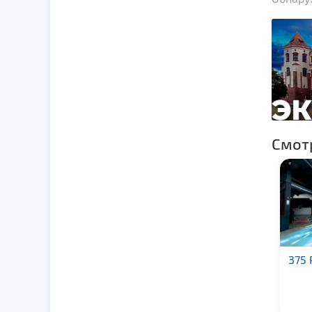
Смот
ОКЦ «Гомель»
375 