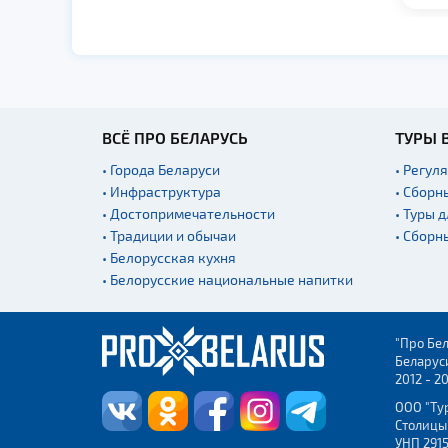
ВСЁ ПРО БЕЛАРУСЬ
ТУРЫ 
• Города Беларуси
• Регул
• Инфраструктура
• Сборн
• Достопримечательности
• Туры 
• Традиции и обычаи
• Сборн
• Белорусская кухня
• Белорусские национальные напитки
"Про Бел
Беларус
2012 - 2
ООО "Ту
Столицы
УНП 2915