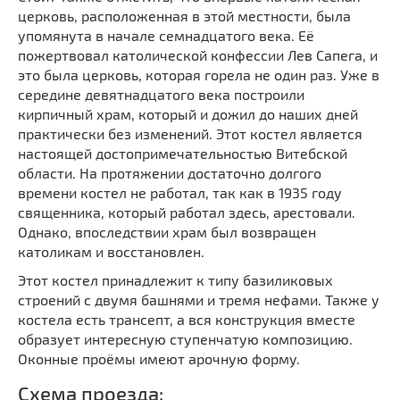
Мечети
Выберите направление
церковь, расположенная в этой местности, была
упомянута в начале семнадцатого века. Её
Синагоги
пожертвовал католической конфессии Лев Сапега, и
Часовни
это была церковь, которая горела не один раз. Уже в
Кирхи
середине девятнадцатого века построили
кирпичный храм, который и дожил до наших дней
Кладбище
практически без изменений. Этот костел является
Культурные центры
настоящей достопримечательностью Витебской
области. На протяжении достаточно долгого
Театры
времени костел не работал, так как в 1935 году
Галереи
священника, который работал здесь, арестовали.
Концертные залы
Однако, впоследствии храм был возвращен
католикам и восстановлен.
Этот костел принадлежит к типу базиликовых
строений с двумя башнями и тремя нефами. Также у
костела есть трансепт, а вся конструкция вместе
образует интересную ступенчатую композицию.
Оконные проёмы имеют арочную форму.
Схема проезда: