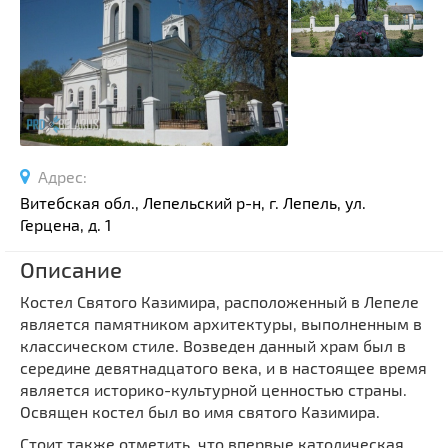
Спортивные сооружения
Производства
Ратуши
Родовые усадьбы
Садово-парковая архитектура
Национальные парки и заказники
Адрес:
Озера и водоемы
Витебская обл., Лепельский р-н, г. Лепель, ул.
Памятники
Герцена, д. 1
Памятники археологии
Описание
Памятники геодезии
Выберите область
Костел Святого Казимира, расположенный в Лепеле
Памятники природы
является памятником архитектуры, выполненным в
Выберите район
Памятники известным людям
классическом стиле. Возведен данный храм был в
середине девятнадцатого века, и в настоящее время
Выберите населенный пункт
Церкви
является историко-культурной ценностью страны.
Монастыри
Освящен костел был во имя святого Казимира.
Костелы
Стоит также отметить, что впервые католическая