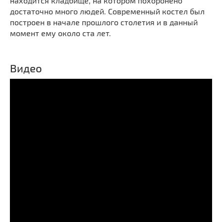
находится кладбище, на котором похоронено
достаточно много людей. Современный костел был
построен в начале прошлого столетия и в данный
момент ему около ста лет.
Видео