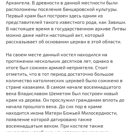
Архангела. В древности в данной местности были
Мечети
Выберите направление
расположены поселения банцаровской культуры.
Синагоги
Первый храм был построен здесь одним из
Часовни
представителей такого известного рода, как Завиши.
В настоящее время в государственном архиве Литвы
Кирхи
можно даже найти настоящий акт, который
Кладбище
рассказывает об основании церкви в этой области.
Культурные центры
На своем месте данный костел находился на
Театры
протяжении нескольких десятков лет, однако в
Галереи
итоге был сожжен армией неприятеля. Стоит
отметить, что в тот период достаточно большое
Концертные залы
количество католических церквей было сожжено в
стране казаками. В самом начале восемнадцатого
века Владиславом Шеметом был построен новый
храм из дерева. Он прослужил гражданам вплоть до
начала прошлого века. До сих пор в храме
находится икона Матери Божьей Милосердности,
появление которой датировано также
восемнадцатым веком. При костеле также