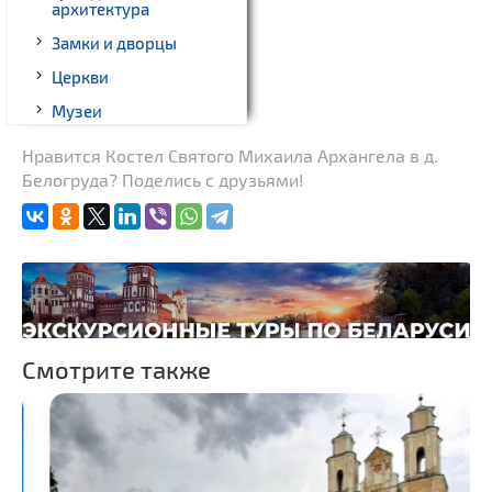
архитектура
Замки и дворцы
Церкви
Музеи
Галереи
Нравится Костел Святого Михаила Архангела в д.
Белогруда? Поделись с друзьями!
Памятники природы
Производства
Новости
Родовые усадьбы
Костелы
Национальные парки и
Смотрите также
заказники