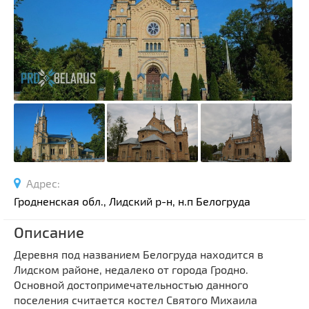
Спортивные сооружения
Производства
Ратуши
Родовые усадьбы
Садово-парковая архитектура
Национальные парки и заказники
Озера и водоемы
Памятники
Памятники археологии
Адрес:
Памятники геодезии
Выберите область
Гродненская обл., Лидский р-н, н.п Белогруда
Памятники природы
Выберите район
Описание
Памятники известным людям
Деревня под названием Белогруда находится в
Выберите населенный пункт
Церкви
Лидском районе, недалеко от города Гродно.
Монастыри
Основной достопримечательностью данного
Костелы
поселения считается костел Святого Михаила