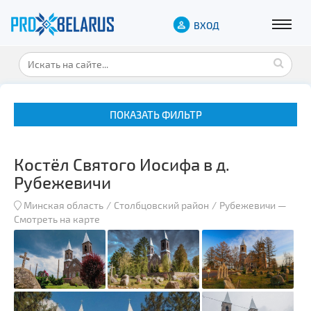
ВХОД
ПОКАЗАТЬ ФИЛЬТР
Костёл Святого Иосифа в д.
Рубежевичи
Минская область
Столбцовский район
Рубежевичи
—
Смотреть на карте
Музеи
Замки и дворцы
Военная история
Гражданская архитектура