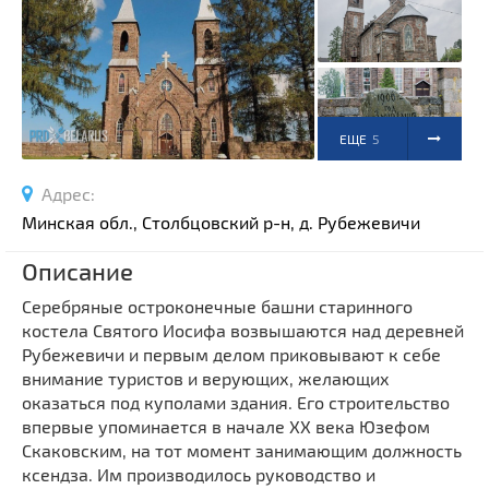
Спортивные сооружения
Производства
Ратуши
Родовые усадьбы
ЕЩЕ
5
Садово-парковая архитектура
Национальные парки и заказники
ФОТО
Адрес:
Озера и водоемы
Минская обл., Столбцовский р-н, д. Рубежевичи
Памятники
Описание
Памятники археологии
Серебряные остроконечные башни старинного
Памятники геодезии
Выберите область
костела Святого Иосифа возвышаются над деревней
Памятники природы
Рубежевичи и первым делом приковывают к себе
Выберите район
Памятники известным людям
внимание туристов и верующих, желающих
оказаться под куполами здания. Его строительство
Выберите населенный пункт
Церкви
впервые упоминается в начале XX века Юзефом
Монастыри
Скаковским, на тот момент занимающим должность
Костелы
ксендза. Им производилось руководство и