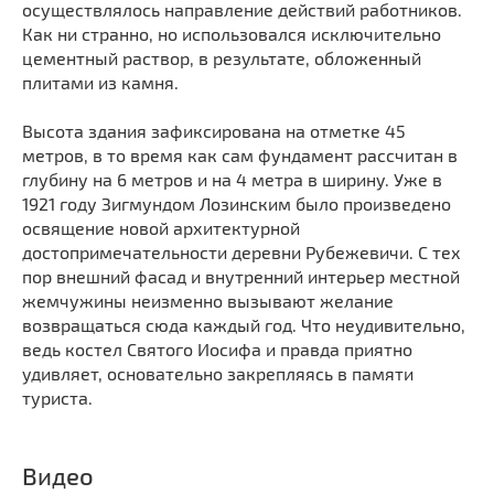
осуществлялось направление действий работников.
Мечети
Выберите направление
Как ни странно, но использовался исключительно
Синагоги
цементный раствор, в результате, обложенный
Часовни
плитами из камня.
Кирхи
Высота здания зафиксирована на отметке 45
Кладбище
метров, в то время как сам фундамент рассчитан в
глубину на 6 метров и на 4 метра в ширину. Уже в
Культурные центры
1921 году Зигмундом Лозинским было произведено
Театры
освящение новой архитектурной
Галереи
достопримечательности деревни Рубежевичи. С тех
пор внешний фасад и внутренний интерьер местной
Концертные залы
жемчужины неизменно вызывают желание
возвращаться сюда каждый год. Что неудивительно,
ведь костел Святого Иосифа и правда приятно
удивляет, основательно закрепляясь в памяти
туриста.
Видео