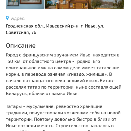
Спортивные сооружения
Производства
Адрес:
Ратуши
Гродненская обл., Ивьевский р-н, г. Ивье, ул.
Родовые усадьбы
Советская, 76
Садово-парковая архитектура
Описание
Национальные парки и заказники
Город с французским звучанием Ивье, находится в
Озера и водоемы
150 км. от областного центра - Гродно. Его
Памятники
оригинальное имя на самом деле имеет татарские
Памятники археологии
корни, в переводе означая «гнездо, жилище». В
начале пятнадцатого века великий князь Витавт
Памятники геодезии
Выберите область
расселял татар по территории, ныне составляющей
Памятники природы
Беларусь, вблизи от замка Ивье.
Выберите район
Памятники известным людям
Татары - мусульмане, ревностно хранящие
Выберите населенный пункт
Церкви
традиции, почувствовали хозяевами себя на новой
Монастыри
территории. Поэтому довольно быстро в близи от
Ивье возвели мечеть. Строительство началось в
Костелы