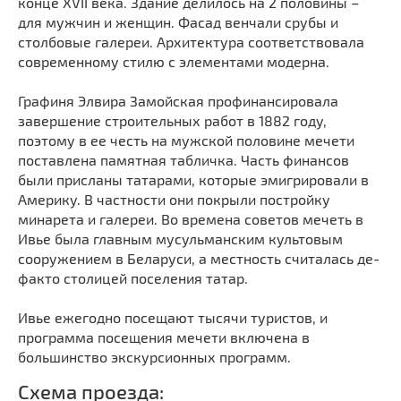
конце XVII века. Здание делилось на 2 половины –
Мечети
Выберите направление
для мужчин и женщин. Фасад венчали срубы и
Синагоги
столбовые галереи. Архитектура соответствовала
современному стилю с элементами модерна.
Часовни
Кирхи
Графиня Элвира Замойская профинансировала
Кладбище
завершение строительных работ в 1882 году,
поэтому в ее честь на мужской половине мечети
Культурные центры
поставлена памятная табличка. Часть финансов
Театры
были присланы татарами, которые эмигрировали в
Америку. В частности они покрыли постройку
Галереи
минарета и галереи. Во времена советов мечеть в
Концертные залы
Ивье была главным мусульманским культовым
сооружением в Беларуси, а местность считалась де-
факто столицей поселения татар.
Ивье ежегодно посещают тысячи туристов, и
программа посещения мечети включена в
большинство экскурсионных программ.
Схема проезда: