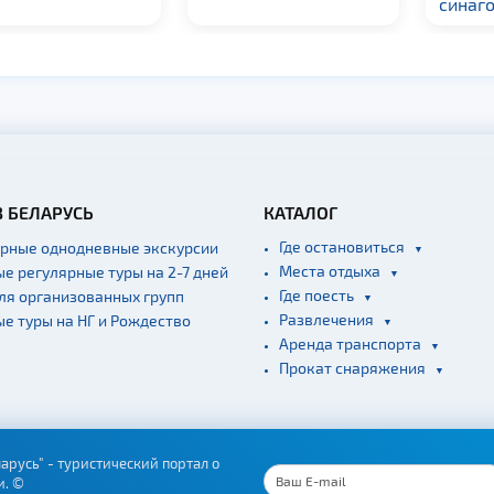
синаго
В БЕЛАРУСЬ
КАТАЛОГ
Где остановиться
ярные однодневные экскурсии
Места отдыха
ые регулярные туры на 2-7 дней
Где поесть
для организованных групп
Развлечения
ые туры на НГ и Рождество
Аренда транспорта
Прокат снаряжения
арусь" - туристический портал о
и. ©