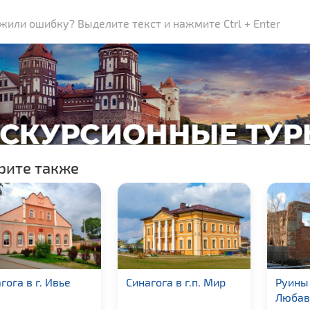
или ошибку? Выделите текст и нажмите Ctrl + Enter
рите также
гога в г. Ивье
Синагога в г.п. Мир
Руины
Любав