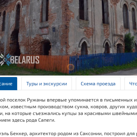
сание
Туры и экскурсии
Схема проезда
Чт
ой поселок Ружаны впервые упоминается в письменных ис
ком, известным производством сукна, ковров, других худ
и, на которые съезжались купцы за красивыми швейными 
нием здесь рода Сапеги.
эль Беккер, архитектор родом из Саксонии, построил для ро