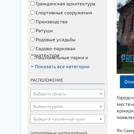
Гражданская архитектура
Спортивные сооружения
Производства
Ратуши
Родовые усадьбы
Садово-парковая
архитектура
Национальные парки и
заказники
Показать все категории
Озера и водоемы
Памятники
РАСПОЛОЖЕНИЕ
Опи
Памятники археологии
Памятники геодезии
Выберите область
Городск
Памятники природы
местеч
Выберите район
ярмарк
Памятники известным людям
появле
Выберите населенный пункт
Церкви
Монастыри
Ян Саму
ПОПУЛЯРНЫЕ НАПРАВЛЕНИЯ