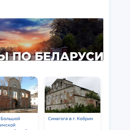
 Большой
Синагога в г. Кобрин
Большая
ичской
синагога