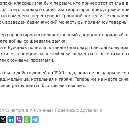
эпохи классицизма был первым, кто принес этот стиль в
и. По его планам и проектам территория вокруг рыночно
тью изменена: перестроены Троицкой костел и Петропавл
), возведен базилианский монастырь, появились таверны,
кер спроектировал величественный дворцово-парковый анс
тате войны со шведами, замка.
а в Ружанах появилась также благодаря саксонскому архи
 стиле с дворцовым ансамблем: элементы классицизма в 
ми оконными проемами.
а была действующей до 1940 года, пока ее не закрыли сов
ад, мельница, котельная и гараж. Теперь же на месте син
дание разрушается быстрыми темпами.
я Синагога в г. Ружаны? Поделись с друзьями!