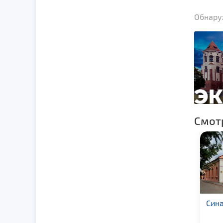
Обнаруж
Смот
Синагога в г. Шклов
Сина