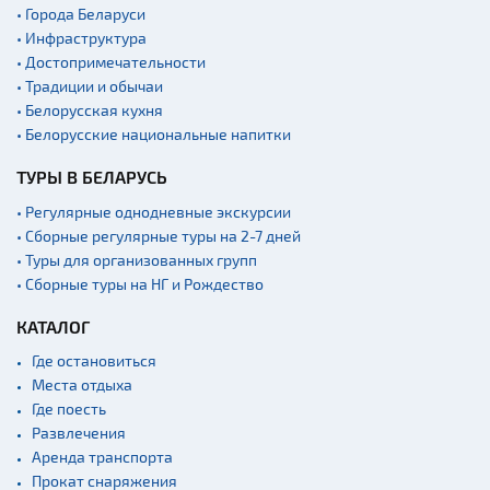
• Города Беларуси
Военная история
• Инфраструктура
Мастер-классы
• Достопримечательности
• Традиции и обычаи
Квесты
• Белорусская кухня
Новости
• Белорусские национальные напитки
Спортинг-клубы и тиры
ТУРЫ В БЕЛАРУСЬ
Ратуши
• Регулярные однодневные экскурсии
Родовые усадьбы
• Сборные регулярные туры на 2-7 дней
• Туры для организованных групп
Садово-парковая
архитектура
• Сборные туры на НГ и Рождество
Памятники
КАТАЛОГ
Памятники известным
Где остановиться
людям
Места отдыха
Кладбище
Где поесть
Монастыри
Развлечения
Аренда транспорта
Костелы
Прокат снаряжения