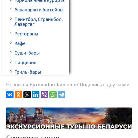
Горнолыжные курорты
Аквапарки и бассейны
Пейнтбол, Страйкбол,
Лазертаг
Рестораны
Кафе
Суши-бары
Пиццерия
Гриль-бары
Кинотеатры
Нравится Бутик «Топ Tandem»? Поделись с друзьями!
Театры
Ночные клубы
Боулинг
Бильярд
Казино
Смотрите также