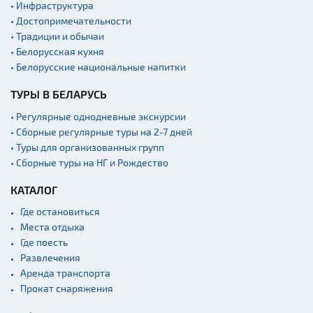
• Инфраструктура
Квесты
• Достопримечательности
Новости
• Традиции и обычаи
Спортинг-клубы и тиры
• Белорусская кухня
• Белорусские национальные напитки
Ратуши
ТУРЫ В БЕЛАРУСЬ
Родовые усадьбы
Садово-парковая
• Регулярные однодневные экскурсии
архитектура
• Сборные регулярные туры на 2-7 дней
• Туры для организованных групп
Памятники
• Сборные туры на НГ и Рождество
Памятники известным
людям
КАТАЛОГ
Кладбище
Где остановиться
Монастыри
Места отдыха
Где поесть
Костелы
Развлечения
Культурные центры
Аренда транспорта
Прокат снаряжения
Театры
Концертные залы