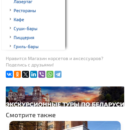
Лазертаг
Рестораны
Кафе
Суши-бары
Пиццерия
Гриль-бары
Кинотеатры
Нравится Магазин корсетов и аксессуаров?
Поделись с друзьями!
Театры
Ночные клубы
Боулинг
Бильярд
Казино
Торговые центры,
Смотрите также
универмаги
Фирменные магазины,
бутики