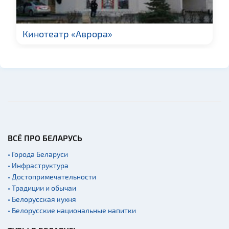
Гражданская
архитектура
Кинотеатр «Аврора»
Церкви
Музеи
Галереи
Памятники природы
Производства
Военная история
Мастер-классы
ВСЁ ПРО БЕЛАРУСЬ
Квесты
• Города Беларуси
Новости
• Инфраструктура
• Достопримечательности
Спортинг-клубы и тиры
• Традиции и обычаи
Ратуши
• Белорусская кухня
Родовые усадьбы
• Белорусские национальные напитки
Садово-парковая