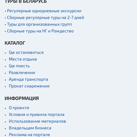
ТУРЫ В БЕЛАРУСЬ
архитектура
• Регулярные однодневные экскурсии
Памятники
• Сборные регулярные туры на 2-7 дней
Памятники известным
• Туры для организованных групп
людям
• Сборные туры на НГ и Рождество
Кладбище
КАТАЛОГ
Монастыри
Где остановиться
Костелы
Места отдыха
Культурные центры
Где поесть
Развлечения
Театры
Аренда транспорта
Концертные залы
Прокат снаряжения
Начало и окончание
экскурсий: г. Минск
ИНФОРМАЦИЯ
Спортивные
О проекте
сооружения
Условия и правила портала
Использование материалов
Веломаршруты
Владельцам бизнеса
Аэропорты
Реклама на портале