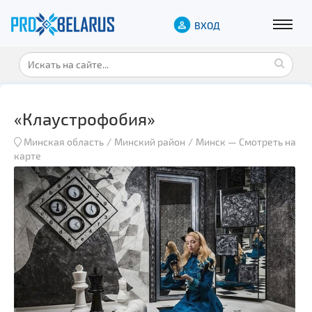
ВХОД
«Клаустрофобия»
Минская область
Минский район
Минск
—
Смотреть на
карте