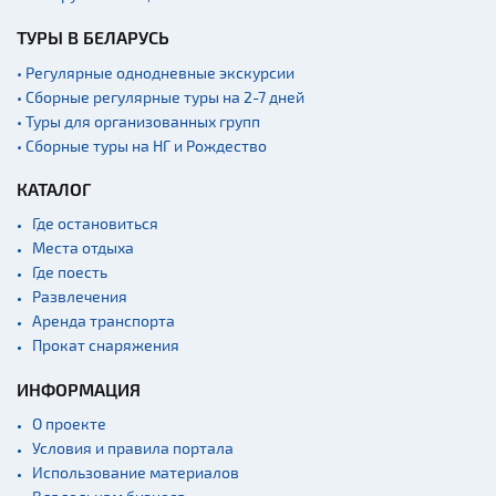
Ратуши
ТУРЫ В БЕЛАРУСЬ
Родовые усадьбы
• Регулярные однодневные экскурсии
Садово-парковая
• Сборные регулярные туры на 2-7 дней
архитектура
• Туры для организованных групп
• Сборные туры на НГ и Рождество
Памятники
Памятники известным
КАТАЛОГ
людям
Где остановиться
Кладбище
Места отдыха
Монастыри
Где поесть
Развлечения
Костелы
Аренда транспорта
Культурные центры
Прокат снаряжения
Театры
ИНФОРМАЦИЯ
Концертные залы
О проекте
Начало и окончание
Условия и правила портала
экскурсий: г. Минск
Использование материалов
Спортивные