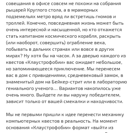
совещания в офисе совсем не похожи на собрания
рыцарей Круглого стола, а в мраморных
подземельях метро вряд ли встретишь гномов и
троллей. Конечно, повседневная жизнь может быть
очень интересной и насыщенной, но кто откажется
стать капитаном космического корабля, раскрыть
(или наоборот, совершить) ограбление века,
побывать в дальних странах или вовсе в других
мирах? Ну хотя бы на часок. А за дверью каждого из
квестов «Клаустрофобии» вас ожидает небольшое,
но запоминающееся приключение. Мы перенесем
вас в дом с привидениями, средневековый замок, в
знаменитый дом на Бейкер-стрит или в лабораторию
гениального ученого… Вариантов накопилось уже
очень много. Выйдете ли вы наружу победителем,
зависит только от вашей смекалки и находчивости.
Мы не первыми пришли к идее перенести механику
компьютерных квестов в реальность. На момент
основания «Клаустрофобии» формат «выйти из