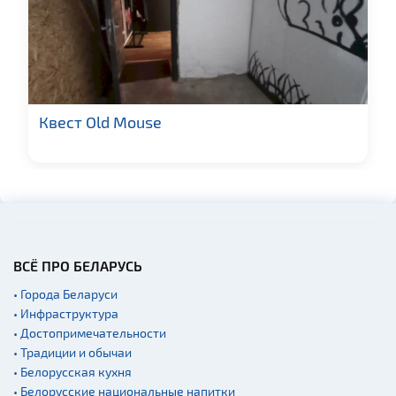
Прокат спортивного и
туристического
снаряжения
Fast-food
Гражданская
архитектура
Квест Old Mouse
Церкви
Музеи
Галереи
Памятники природы
Производства
ВСЁ ПРО БЕЛАРУСЬ
Военная история
• Города Беларуси
Мастер-классы
• Инфраструктура
• Достопримечательности
Квесты
• Традиции и обычаи
Новости
• Белорусская кухня
Спортинг-клубы и тиры
• Белорусские национальные напитки