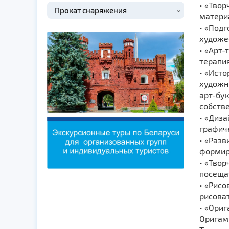
• «Твор
Прокат снаряжения
матери
• «Подг
художес
• «Арт-
терапия
• «Исто
художни
арт-бук
собстве
• «Диз
графич
• «Разв
формир
• «Тво
посеща
• «Рис
рисоват
• «Ориг
Оригами