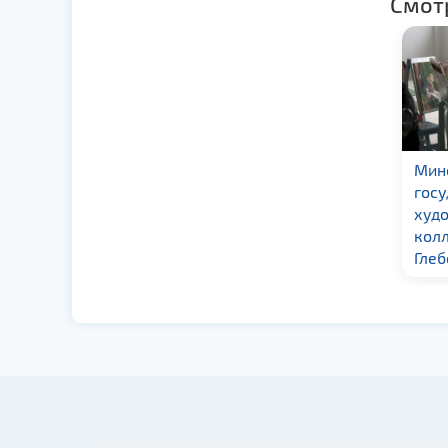
Смот
Fantasy Room
Мин
гос
худ
колл
Глеб