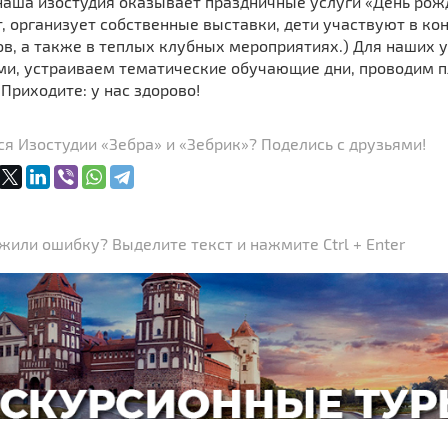
наша изостудия оказывает праздничные услуги «День рожд
т, организует собственные выставки, дети участвуют в ко
в, а также в теплых клубных мероприятиях.) Для наших у
ми, устраиваем тематические обучающие дни, проводим пл
 Приходите: у нас здорово!
я Изостудии «Зебра» и «Зебрик»? Поделись с друзьями!
или ошибку? Выделите текст и нажмите Ctrl + Enter