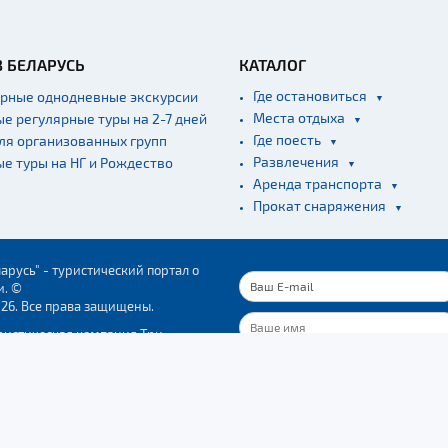
В БЕЛАРУСЬ
КАТАЛОГ
Где остановиться
ярные однодневные экскурсии
Места отдыха
ые регулярные туры на 2-7 дней
Где поесть
для организованных групп
Развлечения
ые туры на НГ и Рождество
Аренда транспорта
Прокат снаряжения
арусь" - туристический портал о
и. ©
026. Все права защищены.
ристическая компания Три
"
37723. Свидетельство о гос.
ПОДПИСАТЬСЯ
ации № 291537723, выдано
трацией Ленинского р-на г.