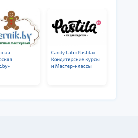
чная
Candy Lab «Pastila»
«Golden 
рская
Кондитерские курсы
k.by»
и Мастер-классы