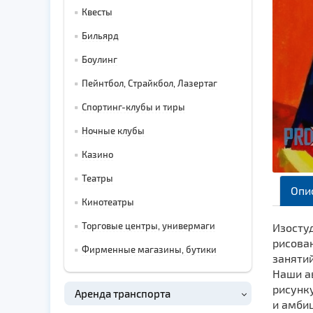
Квесты
Бильярд
Боулинг
Пейнтбол, Страйкбол, Лазертаг
Спортинг-клубы и тиры
Ночные клубы
Казино
Театры
Опи
Кинотеатры
Торговые центры, универмаги
Изостуд
рисова
Фирменные магазины, бутики
заняти
Наши ав
рисунк
Аренда транспорта
и амби