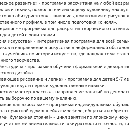
ческое развитие» - программа рассчитана на любой возра
алов и техник, позволяя начинающему художнику «нащупа
отовка абитуриентов» - живопись, композиция и рисунок
твенного профиля, в том числе подготовка «с ноля».
терапия» - программа для раскрытия творческого потенциа
 для детей с родителями.
рия искусства» - интерактивная программа для всей семьи 
ков и направлений в искусстве в неформальной обстанов
 в «учебник» по истории искусства, где каждая тема ста
нного творчества.
айн-студия» - программа обучения формальной и декорати
еского дизайна.
ивающее рисование и лепка» - программа для детей 5-7 л
ующая вкус и первые художественные навыки.
рческие мастер-классы» - направление занятий по декора
ть выборочно по вашему желанию.
ование для взрослых» - программа индивидуальных обучаю
ь в приятной «домашней» атмосфере, общаться и обретат
ами: бумажная страна!» - цикл занятий по японскому иску
 учит детей внимательности, аккуратности и точности, т