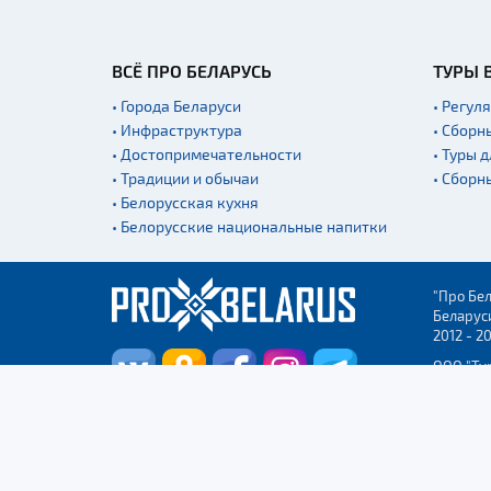
ВСЁ ПРО БЕЛАРУСЬ
ТУРЫ 
• Города Беларуси
• Регул
• Инфраструктура
• Сборн
• Достопримечательности
• Туры 
• Традиции и обычаи
• Сборн
• Белорусская кухня
• Белорусские национальные напитки
"Про Бел
Беларус
2012 - 2
ООО "Ту
Столицы
УНП 2915
регистр
Админис
Бреста.