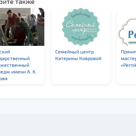
рите также
ский
Семейный центр
Пряни
ударственный
Катерины Ковровой
масте
ожественный
«Perni
едж имени А. К.
ова