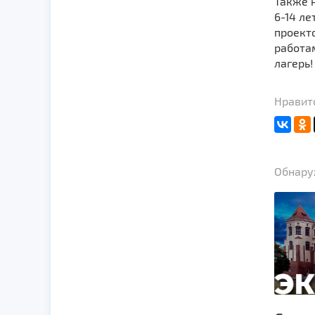
Также 
6-14 ле
проекто
работа
лагерь!
Нравитс
Обнаруж