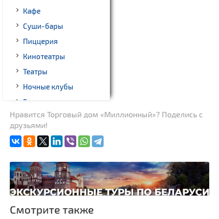
Кафе
Суши-бары
Пиццерия
Кинотеатры
Театры
Ночные клубы
Бильярд
Нравится Торговый дом «Миллионный»? Поделись с
Казино
друзьями!
Торговые центры,
универмаги
Пассажирские
перевозки
Гражданская
архитектура
Церкви
Смотрите также
Музеи