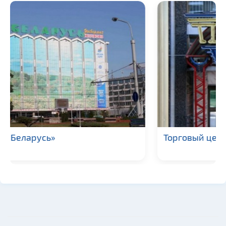
Галереи
Памятники природы
Производства
Военная история
Мастер-классы
Квесты
Новости
Спортинг-клубы и тиры
Торговый центр «Пассаж на Немиге»
Памятники
Памятники известным
людям
Кладбище
Костелы
Национальные парки и
заказники