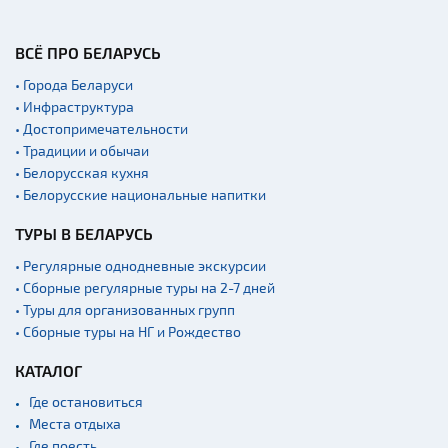
Концертные залы
Начало и окончание
ВСЁ ПРО БЕЛАРУСЬ
экскурсий: г. Минск
• Города Беларуси
Спортивные
сооружения
• Инфраструктура
• Достопримечательности
Аэропорты
• Традиции и обычаи
Железнодорожные
• Белорусская кухня
вокзалы
• Белорусские национальные напитки
Речной транспорт и
причалы
ТУРЫ В БЕЛАРУСЬ
• Регулярные однодневные экскурсии
• Сборные регулярные туры на 2-7 дней
• Туры для организованных групп
• Сборные туры на НГ и Рождество
КАТАЛОГ
Где остановиться
Места отдыха
Где поесть