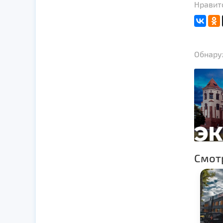
Нравитс
Обнаруж
Смот