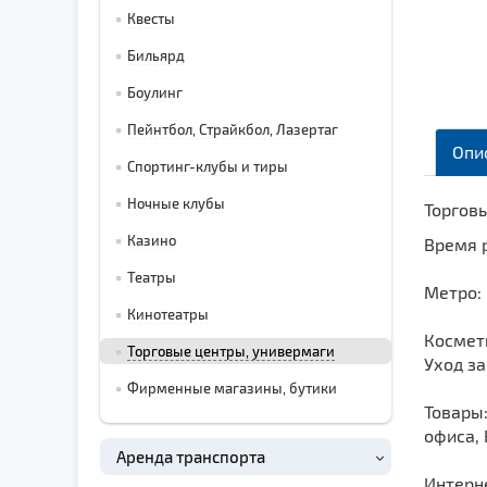
Квесты
Бильярд
Боулинг
Пейнтбол, Страйкбол, Лазертаг
Опи
Спортинг-клубы и тиры
Ночные клубы
Торговы
Казино
Время р
Театры
Метро:
Кинотеатры
Космет
Торговые центры, универмаги
Уход за
Фирменные магазины, бутики
Товары:
офиса,
Аренда транспорта
Интерн