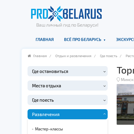
Ваш личный гид по Беларуси!
ГЛАВНАЯ
ВСЁ ПРО БЕЛАРУСЬ
ЭКСКУРС
Главная
/
Отдых и развлечения
/
Где поесть
/
Рест
Тор
Где остановиться
Минск
Места отдыха
Где поесть
Развлечения
Мастер-классы