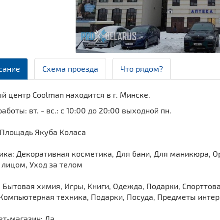
сание
Схема проезда
Что рядом?
й центр Coolman находится в г. Минске.
аботы: вт. - вс.: с 10:00 до 20:00 выходной пн.
 Площадь Якуба Коласа
ика: Декоративная косметика, Для бани, Для маникюра, О
 лицом, Уход за телом
 Бытовая химия, Игры, Книги, Одежда, Подарки, Спорттов
 Компьютерная техника, Подарки, Посуда, Предметы инте
ет-магазин: Да