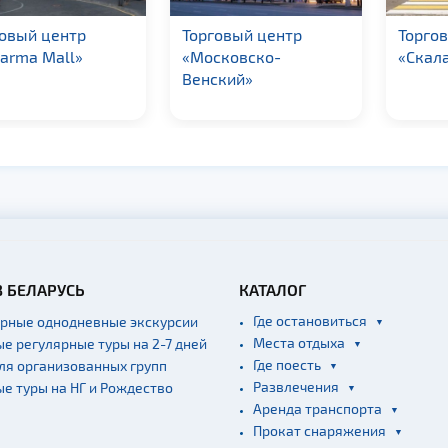
овый центр
Торговый центр
Торго
arma Mall»
«Московско-
«Скал
Венский»
В БЕЛАРУСЬ
КАТАЛОГ
Где остановиться
ярные однодневные экскурсии
Места отдыха
ые регулярные туры на 2-7 дней
Где поесть
для организованных групп
Развлечения
ые туры на НГ и Рождество
Аренда транспорта
Прокат снаряжения